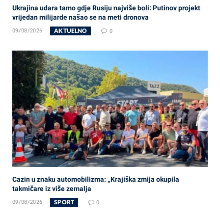
Ukrajina udara tamo gdje Rusiju najviše boli: Putinov projekt
vrijedan milijarde našao se na meti dronova
AKTUELNO
09/08/2026
0
Cazin u znaku automobilizma: „Krajiška zmija okupila
takmičare iz više zemalja
SPORT
09/08/2026
0