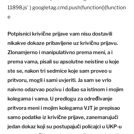
11898.js’ } googletag.cmd.push(function(){function
e
Potpisnici krivične prijave vam nisu dostavili
nikakve dokaze pribavljene uz krivičnu prijavu.
Zlonamjerno i manipulativno prema meni, a i
prema vama, pisali su apsolutne neistine u koje
ste se, nakon tri sedmice koje sam proveo u
pritvoru, mogli i sami uvjeriti. Ja sam se vrlo
naivno odazvao pozivu i došao sa istinom i mojim
kolegama i vama. U predlogu za određivanje
pritvora meni i mojim kolegama VJT je prepisao
samo podatke iz krivične prijave, zanemarujući
jedan dokaz koji su postupajući policajci u UKP-u