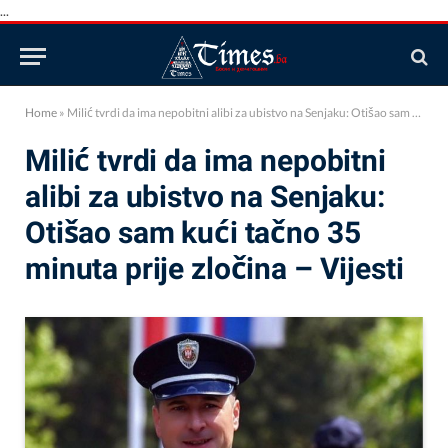
...
Home
»
Milić tvrdi da ima nepobitni alibi za ubistvo na Senjaku: Otišao sam kući tačno 35 minuta prije zločina – Vijesti
Milić tvrdi da ima nepobitni
alibi za ubistvo na Senjaku:
Otišao sam kući tačno 35
minuta prije zločina – Vijesti