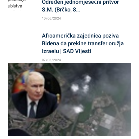
Određen jednomjesečni pritvor
S.M. (Brčko, 8…
10/06/2024
Afroamerička zajednica poziva
Bidena da prekine transfer oružja
Izraelu | SAD Vijesti
07/06/2024