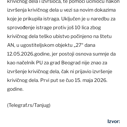
krivičnog dela i izvršioca, te pomoći učiniocu nakon
izvršenja krivičnog dela u vezi sa novim dokazima
koje je prikupila istraga. Uključen je u naredbu za
sprovođenje istrage protiv još 10 lica zbog
krivičnog dela teško ubistvo počinjeno na štetu
AN, u ugostiteljskom objektu „27“ dana
12.05.2026.godine, jer postoji osnova sumnje da
kao načelnik PU za grad Beograd nije znao za
izvršenje krivičnog dela, čak ni prijavio izvršenje
krivičnog dela. Prvi put se čuo 15. maja 2026.
godine.
(Telegraf.rs/Tanjug)
Izvor: