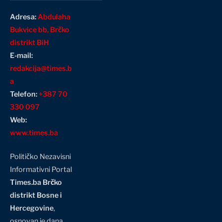
Adresa:
Abdulaha
Bukvice bb, Brčko
distrikt BiH
E-mail:
redakcija@times.b
a
Telefon:
+387 70
330 097
Web:
www.times.ba
Političko Nezavisni
Informativni Portal
Times.ba Brčko
distrikt Bosne i
Hercegovine
,
osnovan je dana