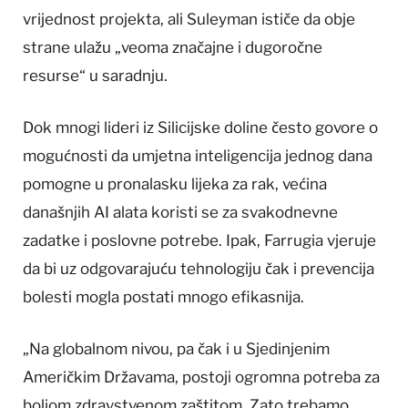
vrijednost projekta, ali Suleyman ističe da obje
strane ulažu „veoma značajne i dugoročne
resurse“ u saradnju.
Dok mnogi lideri iz Silicijske doline često govore o
mogućnosti da umjetna inteligencija jednog dana
pomogne u pronalasku lijeka za rak, većina
današnjih AI alata koristi se za svakodnevne
zadatke i poslovne potrebe. Ipak, Farrugia vjeruje
da bi uz odgovarajuću tehnologiju čak i prevencija
bolesti mogla postati mnogo efikasnija.
„Na globalnom nivou, pa čak i u Sjedinjenim
Američkim Državama, postoji ogromna potreba za
boljom zdravstvenom zaštitom. Zato trebamo