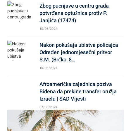
Zbog pucnjave u centru grada
potvrđena optužnica protiv P.
Janjića (17474)
10/06/2024
Nakon pokušaja ubistva policajca
Određen jednomjesečni pritvor
S.M. (Brčko, 8…
10/06/2024
Afroamerička zajednica poziva
Bidena da prekine transfer oružja
Izraelu | SAD Vijesti
07/06/2024