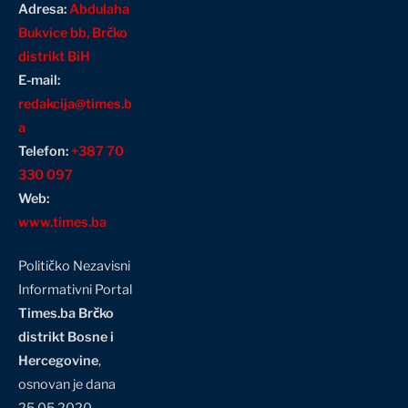
Adresa:
Abdulaha
Bukvice bb, Brčko
distrikt BiH
E-mail:
redakcija@times.b
a
Telefon:
+387 70
330 097
Web:
www.times.ba
Političko Nezavisni
Informativni Portal
Times.ba Brčko
distrikt Bosne i
Hercegovine
,
osnovan je dana