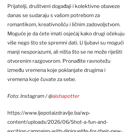
Prijatelji, društveni događaji i kolektivne obaveze
danas se sudaraju s vašom potrebom za
romantikom, kreativnošću i ličnim zadovoljstvom.
Moguće je da ćete imati osjećaj kako drugi očekuju
više nego što ste spremni dati. U ljubavi su mogući
manji nesporazumi, ali ništa što se ne može riješiti
otvorenim razgovorom. Pronađite ravnotežu
između vremena koje poklanjate drugima i
vremena koje čuvate za sebe.
Foto: Instagram / @
aishapotter
https://www.ljepotaizdravlje.ba/wp-
content/uploads/2026/06/Shot-a-fun-and-
exciting-campaign-with-@piquelife-for-their-new-