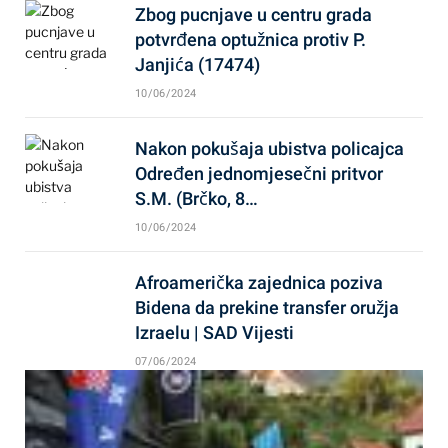
Zbog pucnjave u centru grada
potvrđena optužnica protiv P.
Janjića (17474)
10/06/2024
Nakon pokušaja ubistva policajca
Određen jednomjesečni pritvor
S.M. (Brčko, 8…
10/06/2024
Afroamerička zajednica poziva
Bidena da prekine transfer oružja
Izraelu | SAD Vijesti
07/06/2024