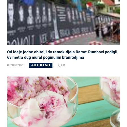
Od ideje jedne obitelji do remek-djela Rame: Rumboci podigli
63 metra dug mural poginulim braniteljima
AKTUELNO
09/08/2026
0