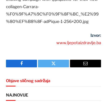
collagen-Carrara-
%F0%9F%A7%9C%F0%9F%8F%BC_%E2%99
%80%EF%B8%8F-adPique-1-256×200.jpg
Izvor:
www.ljepotaizdravlje.ba
Facebook
Twitter
Email
Objave sličnog sadržaja
NAJNOVIJE