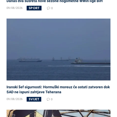
Danas dva susreta nove sezone nogometne WWin lige BiH
SPORT
09/08/2026
0
Iranski šef sigurnosti: Hormuški moreuz će ostati zatvoren dok
SAD ne ispuni zahtjeve Teherana
SVIJET
09/08/2026
0