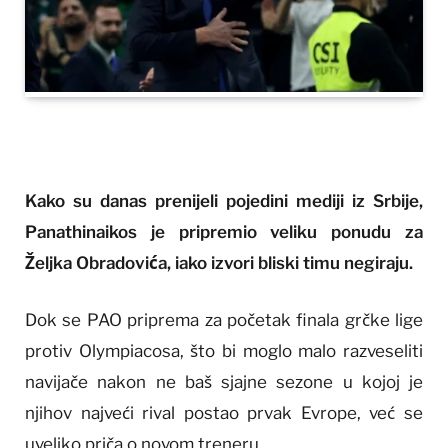
Kako su danas prenijeli pojedini mediji iz Srbije,
Panathinaikos je pripremio veliku ponudu za
Željka Obradovića, iako izvori bliski timu negiraju.
Dok se PAO priprema za početak finala grčke lige
protiv Olympiacosa, što bi moglo malo razveseliti
navijače nakon ne baš sjajne sezone u kojoj je
njihov najveći rival postao prvak Evrope, već se
uveliko priča o novom treneru.