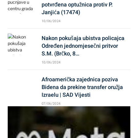
potvrđena optužnica protiv P.
Janjića (17474)
10/06/2024
Nakon pokušaja ubistva policajca
Određen jednomjesečni pritvor
S.M. (Brčko, 8…
10/06/2024
Afroamerička zajednica poziva
Bidena da prekine transfer oružja
Izraelu | SAD Vijesti
07/06/2024