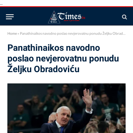
...
Home
»
Panathinaikos navodno poslao nevjerovatnu ponudu Željku Obradoviću
Panathinaikos navodno
poslao nevjerovatnu ponudu
Željku Obradoviću