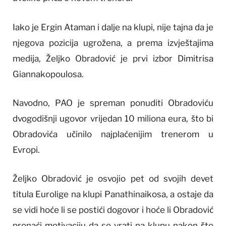
Iako je Ergin Ataman i dalje na klupi, nije tajna da je
njegova pozicija ugrožena, a prema izvještajima
medija, Željko Obradović je prvi izbor Dimitrisa
Giannakopoulosa.
Navodno, PAO je spreman ponuditi Obradoviću
dvogodišnji ugovor vrijedan 10 miliona eura, što bi
Obradovića učinilo najplaćenijim trenerom u
Evropi.
Željko Obradović je osvojio pet od svojih devet
titula Eurolige na klupi Panathinaikosa, a ostaje da
se vidi hoće li se postići dogovor i hoće li Obradović
pronaći motivaciju da se vrati na klupu nakon što