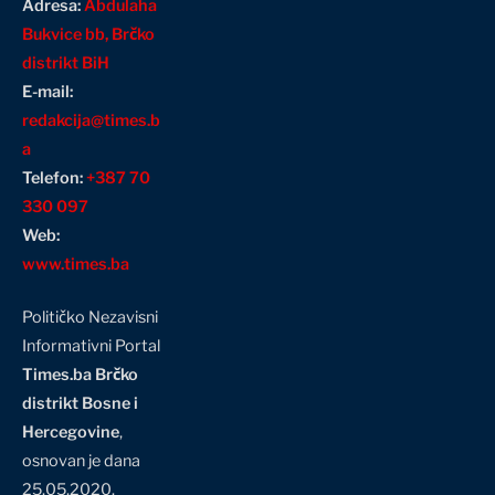
Adresa:
Abdulaha
Bukvice bb, Brčko
distrikt BiH
E-mail:
redakcija@times.b
a
Telefon:
+387 70
330 097
Web:
www.times.ba
Političko Nezavisni
Informativni Portal
Times.ba Brčko
distrikt Bosne i
Hercegovine
,
osnovan je dana
25.05.2020.