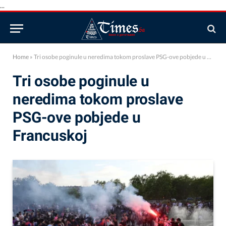
...
Home
»
Tri osobe poginule u neredima tokom proslave PSG-ove pobjede u Francuskoj
Tri osobe poginule u
neredima tokom proslave
PSG-ove pobjede u
Francuskoj