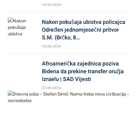
10/06/2024
Nakon pokušaja ubistva policajca
Određen jednomjesečni pritvor
S.M. (Brčko, 8…
10/06/2024
Afroamerička zajednica poziva
Bidena da prekine transfer oružja
Izraelu | SAD Vijesti
07/06/2024