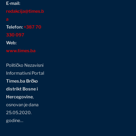
E-mail:
redakcija@times.b
a
Telefon:
+387 70
330 097
Web:
www.times.ba
Političko Nezavisni
Informativni Portal
Times.ba Brčko
distrikt Bosne i
Hercegovine
,
osnovan je dana
25.05.2020.
godine…