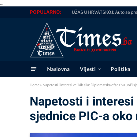
...
POPULARNO:
UŽAS U HRVATSKOJ: Auto se prepol
Naslovna
Vijesti
Politika
Home
»
Napetosti i interesi velikih sila: Diplomatska ofanziva uoči
Napetosti i interesi
sjednice PIC-a oko