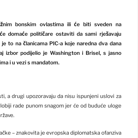
ažnim bonskim ovlastima ili će biti sveden na
e domaće političare ostaviti da sami rješavaju
 je to na članicama PIC-a koje naredna dva dana
 izbor podijelio je Washington i Brisel, s jasno
tima i u vezi s mandatom.
ti, a drugi upozoravaju da nisu ispunjeni uslovi za
ki lobiji rade punom snagom jer će od buduće uloge
države.
čke – znakovita je evropska diplomatska ofanziva