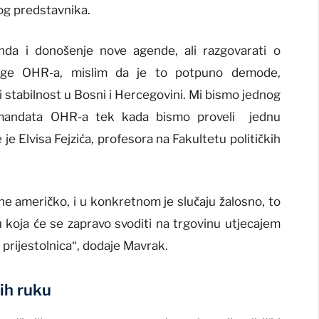
og predstavnika.
da i donošenje nove agende, ali razgovarati o
uloge OHR-a, mislim da je to potpuno demode,
 i stabilnost u Bosni i Hercegovini. Mi bismo jednog
 mandata OHR-a tek kada bismo proveli jednu
je Elvisa Fejzića, profesora na Fakultetu političkih
 ne američko, i u konkretnom je slučaju žalosno, to
u koja će se zapravo svoditi na trgovinu utjecajem
prijestolnica“, dodaje Mavrak.
ih ruku