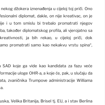
 nekog džokera iznenađenja u cijeloj toj priči. Ono
esionalni diplomat, dakle, on nije kreativac, on je
ije i u tom smislu bi trebalo promatrati njegov
ba, također diplomatskog profila, ali vjerojatno sa
eativnosti, ja bih rekao, u cijeloj priči, dok
bamo promatrati samo kao nekakvu vrstu spina“,
va SAD koje ga vide kao kandidata za fazu veće
rmacije uloge OHR-a, a koje će, pak, u slučaju da
ata, zvaničnika Trumpove administracije Williama
a.
ka, Velika Britanija, Brisel tj. EU, a i stav Berlina