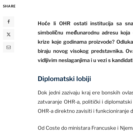
SHARE
Hoće li OHR ostati institucija sa sn
simboličnu međunarodnu adresu koja ć
krize koje godinama proizvode? Odluka
biraju novog visokog predstavnika. Ovaj
vidljivim neslaganjima i u vezi s kandida
Diplomatski lobiji
Dok jedni zazivaju kraj ere bonskih ovlas
zatvaranje OHR-a, politički i diplomats
OHR-a direktno zavisiti i funkcioniranje 
Od Coste do ministara Francuske i Njema