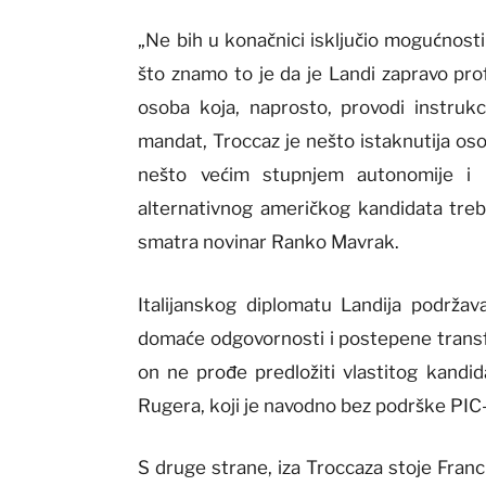
„Ne bih u konačnici isključio mogućnosti
što znamo to je da je Landi zapravo prof
osoba koja, naprosto, provodi instrukc
mandat, Troccaz je nešto istaknutija oso
nešto većim stupnjem autonomije i kr
alternativnog američkog kandidata tre
smatra novinar Ranko Mavrak.
Italijanskog diplomatu Landija podrža
domaće odgovornosti i postepene transfo
on ne prođe predložiti vlastitog kandid
Rugera, koji je navodno bez podrške PIC-
S druge strane, iza Troccaza stoje Francus