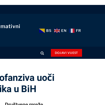
rmativni
BS
EN
FR
DOJAVI VIJEST
 ofanziva uoči
ika u BiH
Društvene mreže