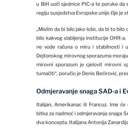
u BiH uoči sjednice PIC-a te poruke da s
regiju susjedstva Evropske unije čije je 
„Mislim da bi bilo jako loše, da bi to bi
bilo kakvog slabljenja institucije OHR-a
ne vode računa o miru i stabilnosti i u
Dejtonskog mirovnog sporazuma moraju d
mirovni sporazum je cjelovit mirovni s
tumačiti“, poručio je Denis Bećirović, pr
Odmjeravanje snaga SAD-a i E
Italijan, Amerikanac ili Francuz. Ime će
bitka za nadmoć i odmjeravanja snaga SA
dva koncepta. Italijana Antonija Zanardi