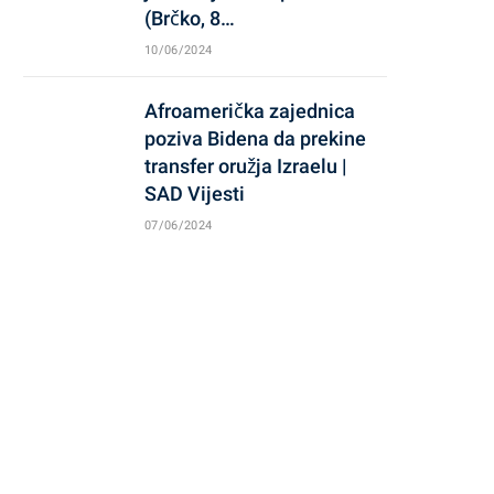
(Brčko, 8…
10/06/2024
Afroamerička zajednica
poziva Bidena da prekine
transfer oružja Izraelu |
SAD Vijesti
07/06/2024