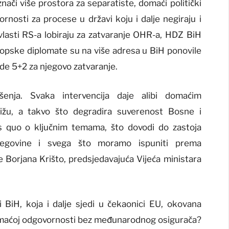
ači više prostora za separatiste, domaći politički
vornosti za procese u državi koju i dalje negiraju i
 vlasti RS-a lobiraju za zatvaranje OHR-a, HDZ BiH
evropske diplomate su na više adresa u BiH ponovile
de 5+2 za njegovo zatvaranje.
ešenja. Svaka intervencija daje alibi domaćim
ižu, a takvo što degradira suverenost Bosne i
s quo o ključnim temama, što dovodi do zastoja
egovine i svega što moramo ispuniti prema
e Borjana Krišto, predsjedavajuća Vijeća ministara
BiH, koja i dalje sjedi u čekaonici EU, okovana
maćoj odgovornosti bez međunarodnog osigurača?