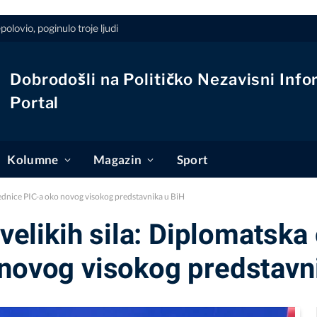
ovio, poginulo troje ljudi
Dobrodošli na Političko Nezavisni Info
Portal
Kolumne
Magazin
Sport
 sjednice PIC-a oko novog visokog predstavnika u BiH
 velikih sila: Diplomatska
 novog visokog predstavn