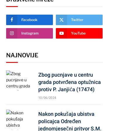
Facebook
Twitter
Instagram
YouTube
NAJNOVIJE
Zbog pucnjave u centru
grada potvrđena optužnica
protiv P. Janjića (17474)
10/06/2024
Nakon pokušaja ubistva
policajca Određen
jednomjesečni pritvor S.M.