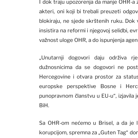
I dok traju upozorenja da manje OHR-a zn
akteri, oni koji bi trebali preuzeti odgo
blokiraju, ne sjede skrštenih ruku. Dok
insistira na reformi i njegovoj selidbi, 
važnost uloge OHR, a do ispunjenja agen
„Unutarnji dogovori daju održiva rj
dužnosnicima da se dogovori ne post
Hercegovine i otvara prostor za statu
europske perspektive Bosne i Herc
punopravnom članstvu u EU-u“, izjavila j
BiH.
Sa OHR-om nećemo u Brisel, a da je li 
korupcijom, spremna za „Guten Tag“ do