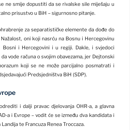
e ne smije dopustiti da se rivalske sile miješaju u
stalno prisustvo u BiH – sigurnosno pitanje.
lo ohrabrenje za separatističke elemente da dođe do
. Nažalost, oni koji nasrću na Bosnu i Hercegovinu
 Bosni i Hercegovini i u regiji. Dakle, i svjedoci
a vode računa o svojim obavezama, jer Dejtonski
porazum koji se ne može parcijalno posmatrati i
edsjedavajući Predsjedništva BiH (SDP).
vrope
 odrediti i dalji pravac djelovanja OHR-a, a glavna
D-a i Evrope – vodit će se između dva kandidata i
ja Landija te Francuza Renea Troccaza.