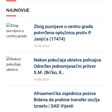
NAJNOVIJE
Zbog pucnjave u centru grada
potvrđena optužnica protiv P.
Janjića (17474)
10/06/2024
Nakon pokušaja ubistva policajca
Određen jednomjesečni pritvor
S.M. (Brčko, 8…
10/06/2024
Afroamerička zajednica poziva
Bidena da prekine transfer oružja
Izraelu | SAD Vijesti