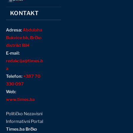
KONTAKT
Adresa:
Abdulaha
Bukvice bb, Brčko
distrikt BiH
E-mail:
redakcija@times.b
a
Telefon:
+387 70
330 097
Web:
www.times.ba
Političko Nezavisni
Informativni Portal
Times.ba Brčko