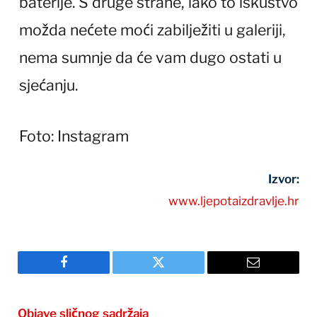
baterije. S druge strane, iako to iskustvo
možda nećete moći zabilježiti u galeriji,
nema sumnje da će vam dugo ostati u
sjećanju.
Foto: Instagram
Izvor:
www.ljepotaizdravlje.hr
Facebook
Twitter
Email
Objave sličnog sadržaja