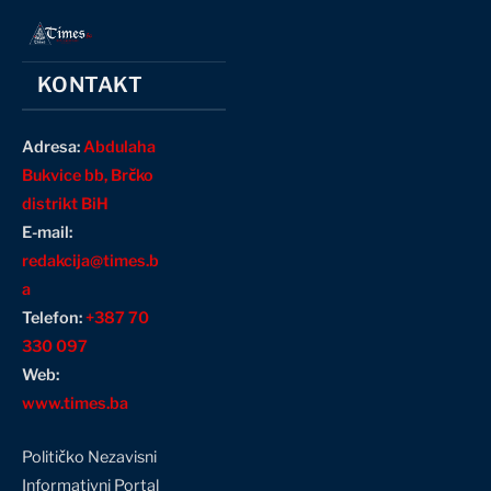
KONTAKT
Adresa:
Abdulaha
Bukvice bb, Brčko
distrikt BiH
E-mail:
redakcija@times.b
a
Telefon:
+387 70
330 097
Web:
www.times.ba
Političko Nezavisni
Informativni Portal