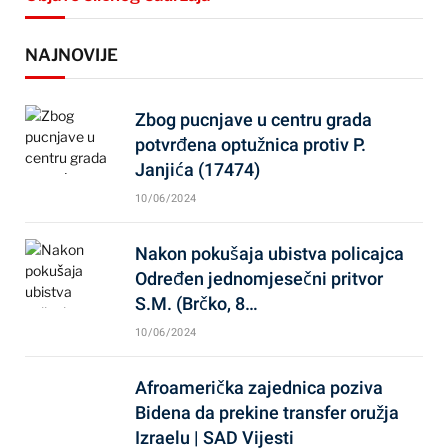
NAJNOVIJE
Zbog pucnjave u centru grada
potvrđena optužnica protiv P.
Janjića (17474)
10/06/2024
Nakon pokušaja ubistva policajca
Određen jednomjesečni pritvor
S.M. (Brčko, 8…
10/06/2024
Afroamerička zajednica poziva
Bidena da prekine transfer oružja
Izraelu | SAD Vijesti