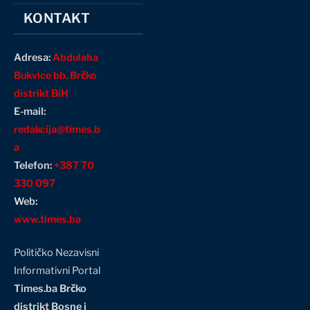
KONTAKT
Adresa:
Abdulaha
Bukvice bb, Brčko
distrikt BiH
E-mail:
redakcija@times.b
a
Telefon:
+387 70
330 097
Web:
www.times.ba
Političko Nezavisni
Informativni Portal
Times.ba Brčko
distrikt Bosne i