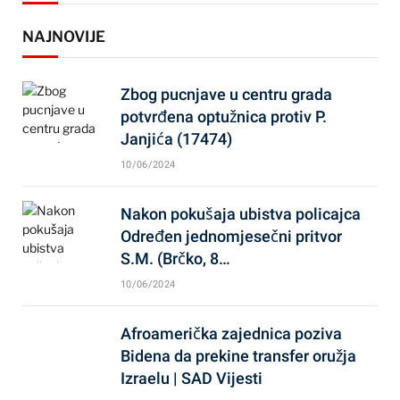
NAJNOVIJE
Zbog pucnjave u centru grada
potvrđena optužnica protiv P.
Janjića (17474)
10/06/2024
Nakon pokušaja ubistva policajca
Određen jednomjesečni pritvor
S.M. (Brčko, 8…
10/06/2024
Afroamerička zajednica poziva
Bidena da prekine transfer oružja
Izraelu | SAD Vijesti