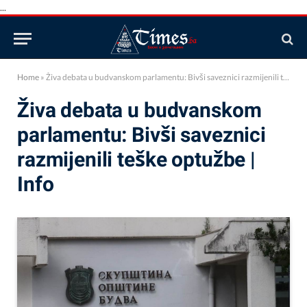
...
Home
»
Živa debata u budvanskom parlamentu: Bivši saveznici razmijenili teške optužbe | Info
Živa debata u budvanskom
parlamentu: Bivši saveznici
razmijenili teške optužbe |
Info