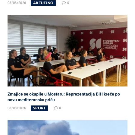
AKTUELNO
08/08/2026
0
Zmajice se okupile u Mostaru: Reprezentacija BiH kreće po
novu mediteransku priču
SPORT
08/08/2026
0