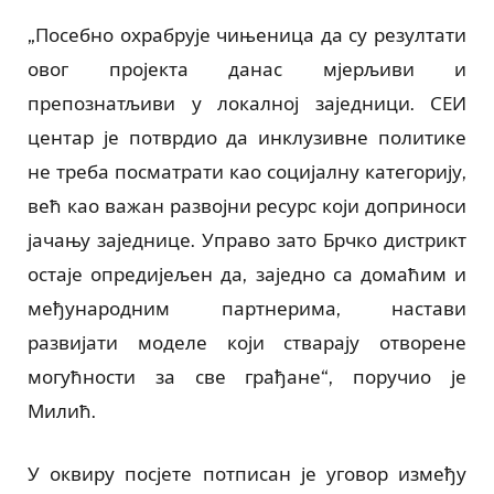
„Посебно охрабрује чињеница да су резултати
овог пројекта данас мјерљиви и
препознатљиви у локалној заједници. СЕИ
центар је потврдио да инклузивне политике
не треба посматрати као социјалну категорију,
већ као важан развојни ресурс који доприноси
јачању заједнице. Управо зато Брчко дистрикт
остаје опредијељен да, заједно са домаћим и
међународним партнерима, настави
развијати моделе који стварају отворене
могућности за све грађане“, поручио је
Милић.
У оквиру посјете потписан је уговор између