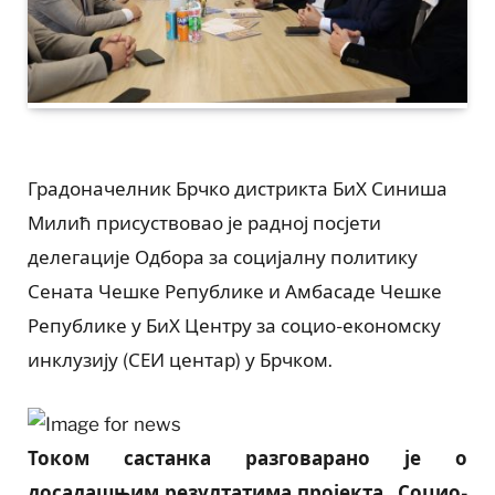
Градоначелник Брчко дистрикта БиХ Синиша
Милић присуствовао је радној посјети
делегације Одбора за социјалну политику
Сената Чешке Републике и Амбасаде Чешке
Републике у БиХ Центру за социо-економску
инклузију (СЕИ центар) у Брчком.
Током састанка разговарано је о
досадашњим резултатима пројекта „Социо-