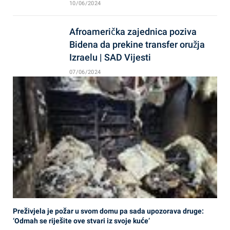
10/06/2024
Afroamerička zajednica poziva
Bidena da prekine transfer oružja
Izraelu | SAD Vijesti
07/06/2024
Preživjela je požar u svom domu pa sada upozorava druge:
‘Odmah se riješite ove stvari iz svoje kuće’