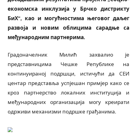
економска инклузија у Брчко дистрикту
БиХ“, као и могућностима његовог даљег
развоја и новим облицима сарадње са
међународним партнерима.
Градоначелник Милић захвалио је
представницима Чешке Републике на
континуираној подршци, истичући да СЕИ
центар представља успјешан примјер како се
кроз партнерство локалних институција и
међународних организација могу креирати
одрживи механизми подршке грађанима.