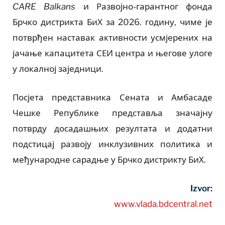
CARE Balkans
и Развојно-гарантног фонда
Брчко дистрикта БиХ за 2026. годину, чиме је
потврђен наставак активности усмјерених на
јачање капацитета СЕИ центра и његове улоге
у локалној заједници.
Посјета представника Сената и Амбасаде
Чешке Републике представља значајну
потврду досадашњих резултата и додатни
подстицај развоју инклузивних политика и
међународне сарадње у Брчко дистрикту БиХ.
Izvor:
www.vlada.bdcentral.net