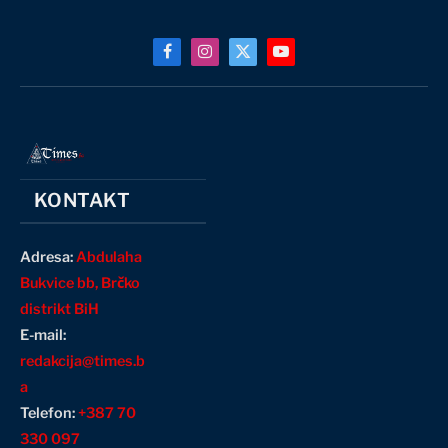
Facebook
Instagram
X
YouTube
(Twitter)
KONTAKT
Adresa:
Abdulaha
Bukvice bb, Brčko
distrikt BiH
E-mail:
redakcija@times.b
a
Telefon:
+387 70
330 097