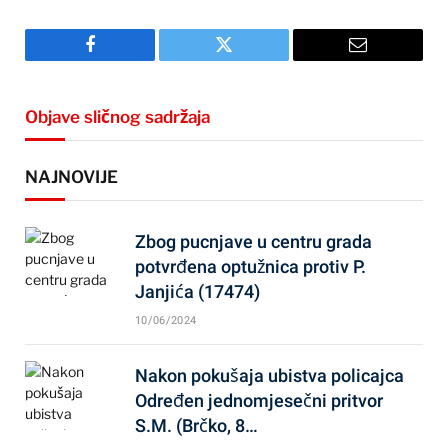
Facebook
Twitter
Email
Objave sličnog sadržaja
NAJNOVIJE
Zbog pucnjave u centru grada
potvrđena optužnica protiv P.
Janjića (17474)
10/06/2024
Nakon pokušaja ubistva policajca
Određen jednomjesečni pritvor
S.M. (Brčko, 8…