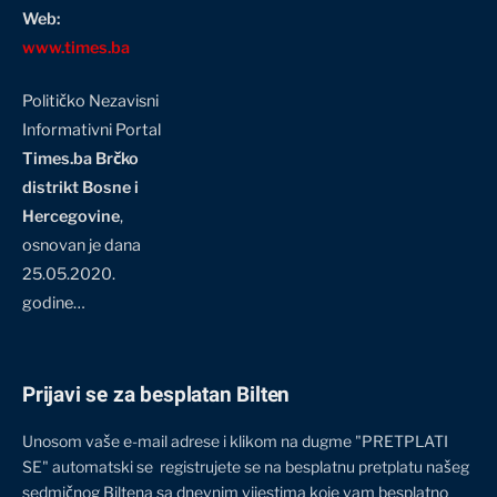
Web:
www.times.ba
Političko Nezavisni
Informativni Portal
Times.ba Brčko
distrikt Bosne i
Hercegovine
,
osnovan je dana
25.05.2020.
godine…
Prijavi se za besplatan Bilten
Unosom vaše e-mail adrese i klikom na dugme "PRETPLATI
SE" automatski se registrujete se na besplatnu pretplatu našeg
sedmičnog Biltena sa dnevnim vijestima koje vam besplatno