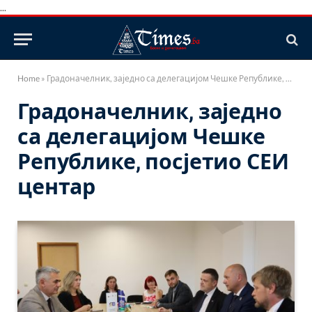
...
Home
»
Градоначелник, заједно са делегацијом Чешке Републике, посјетио СЕИ центар
Градоначелник, заједно
са делегацијом Чешке
Републике, посјетио СЕИ
центар