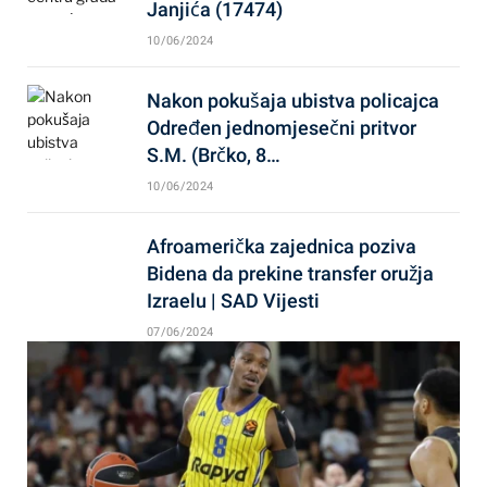
Janjića (17474)
10/06/2024
Nakon pokušaja ubistva policajca
Određen jednomjesečni pritvor
S.M. (Brčko, 8…
10/06/2024
Afroamerička zajednica poziva
Bidena da prekine transfer oružja
Izraelu | SAD Vijesti
07/06/2024