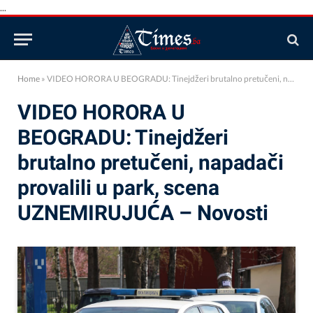
...
Home
»
VIDEO HORORA U BEOGRADU: Tinejdžeri brutalno pretučeni, napadači provalili u park, scena UZNEMIRUJUĆA – Novosti
VIDEO HORORA U
BEOGRADU: Tinejdžeri
brutalno pretučeni, napadači
provalili u park, scena
UZNEMIRUJUĆA – Novosti