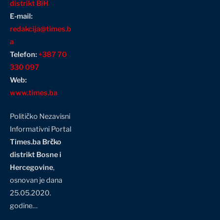
distrikt BiH
E-mail:
redakcija@times.b
a
Telefon:
+387 70
330 097
Web:
www.times.ba
Političko Nezavisni
Informativni Portal
Times.ba Brčko
distrikt Bosne i
Hercegovine
,
osnovan je dana
25.05.2020.
godine…