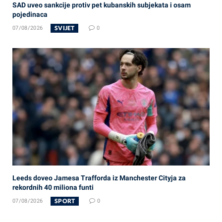
SAD uveo sankcije protiv pet kubanskih subjekata i osam
pojedinaca
SVIJET
07/08/2026
0
Leeds doveo Jamesa Trafforda iz Manchester Cityja za
rekordnih 40 miliona funti
SPORT
07/08/2026
0