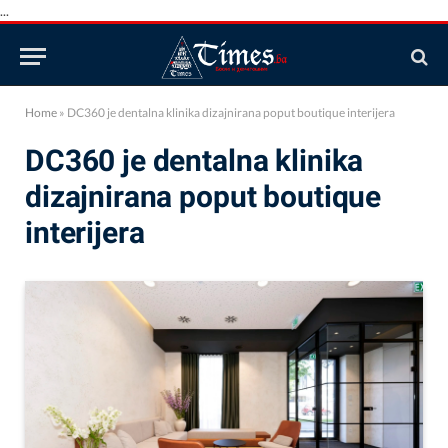
...
Home
»
DC360 je dentalna klinika dizajnirana poput boutique interijera
DC360 je dentalna klinika
dizajnirana poput boutique
interijera