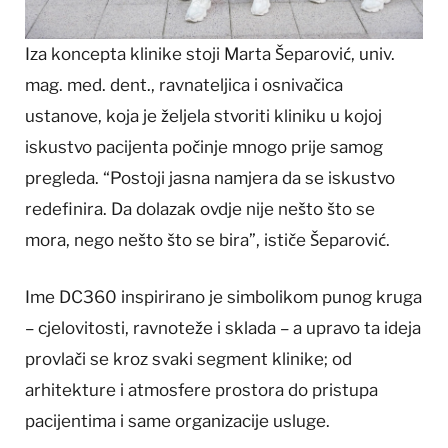
Iza koncepta klinike stoji Marta Šeparović, univ.
mag. med. dent., ravnateljica i osnivačica
ustanove, koja je željela stvoriti kliniku u kojoj
iskustvo pacijenta počinje mnogo prije samog
pregleda. “Postoji jasna namjera da se iskustvo
redefinira. Da dolazak ovdje nije nešto što se
mora, nego nešto što se bira”, ističe Šeparović.
Ime DC360 inspirirano je simbolikom punog kruga
– cjelovitosti, ravnoteže i sklada – a upravo ta ideja
provlači se kroz svaki segment klinike; od
arhitekture i atmosfere prostora do pristupa
pacijentima i same organizacije usluge.