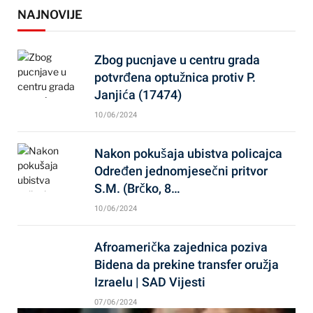
NAJNOVIJE
Zbog pucnjave u centru grada
potvrđena optužnica protiv P.
Janjića (17474)
10/06/2024
Nakon pokušaja ubistva policajca
Određen jednomjesečni pritvor
S.M. (Brčko, 8…
10/06/2024
Afroamerička zajednica poziva
Bidena da prekine transfer oružja
Izraelu | SAD Vijesti
07/06/2024