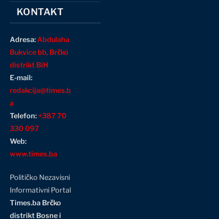
KONTAKT
Adresa:
Abdulaha
Bukvice bb, Brčko
distrikt BiH
E-mail:
redakcija@times.b
a
Telefon:
+387 70
330 097
Web:
www.times.ba
Političko Nezavisni
Informativni Portal
Times.ba Brčko
distrikt Bosne i