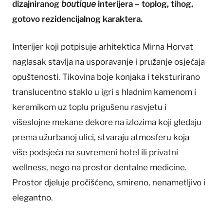
dizajniranog
boutique
interijera – toplog, tihog,
gotovo rezidencijalnog karaktera.
Interijer koji potpisuje arhitektica Mirna Horvat
naglasak stavlja na usporavanje i pružanje osjećaja
opuštenosti. Tikovina boje konjaka i teksturirano
translucentno staklo u igri s hladnim kamenom i
keramikom uz toplu prigušenu rasvjetu i
višeslojne mekane dekore na izlozima koji gledaju
prema užurbanoj ulici, stvaraju atmosferu koja
više podsjeća na suvremeni hotel ili privatni
wellness, nego na prostor dentalne medicine.
Prostor djeluje pročišćeno, smireno, nenametljivo i
elegantno.