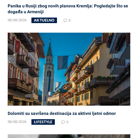
Panika u Rusiji zbog novih planova Kremlja: Pogledajte što se
događa u Armeniji
AKTUELNO
08/08/2026
0
Dolomiti su savršena destinacija za aktivni ljetni odmor
LIFESTYLE
08/08/2026
0