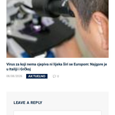
Virus za koji nema cjepiva ni lijeka širi se Europom: Najgore je
u Italiji i Grčkoj
AKTUELNO
08/08/2026
0
LEAVE A REPLY