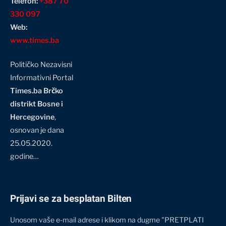
Telefon:
+387 70
330 097
Web:
www.times.ba
Političko Nezavisni
Informativni Portal
Times.ba Brčko
distrikt Bosne i
Hercegovine
,
osnovan je dana
25.05.2020.
godine…
Prijavi se za besplatan Bilten
Unosom vaše e-mail adrese i klikom na dugme "PRETPLATI