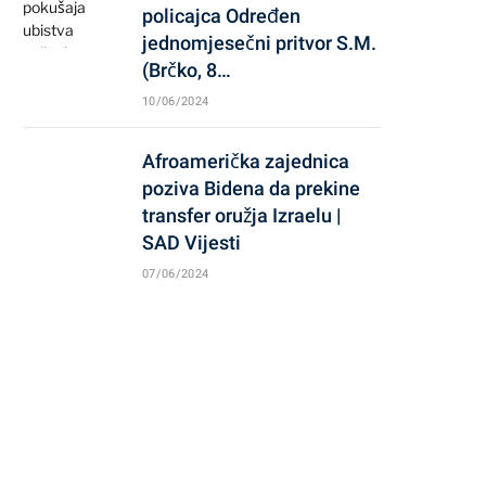
policajca Određen
jednomjesečni pritvor S.M.
(Brčko, 8…
10/06/2024
Afroamerička zajednica
poziva Bidena da prekine
transfer oružja Izraelu |
SAD Vijesti
07/06/2024