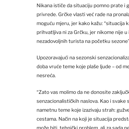
Nikana ističe da situaciju pomno prate i g
privrede. Grčke vlasti već rade na prona
moguću mjeru, jer kako kažu: “situacija k
prihvatljiva ni za Grčku, jer nikome nije u
nezadovoljnih turista na početku sezone”
Upozoravajući na sezonski senzacionaliz
doba vruće teme koje plaše ljude – od med
nesreća.
“Zato vas molimo da ne donosite zaključk
senzacionalističkih naslova. Kao i svake 
nametnu teme koje izazivaju strah: gužve 
cestama. Način na koji je situacija preds
može biti. tehnički problem, ali za sada 