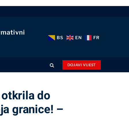
rmativni
BS
EN
FR
DOJAVI VIJEST
tkrila do
a granice! –