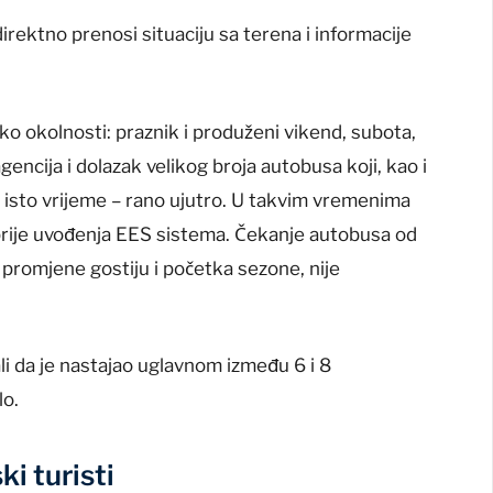
rektno prenosi situaciju sa terena i informacije
o okolnosti: praznik i produženi vikend, subota,
agencija i dolazak velikog broja autobusa koji, kao i
u isto vrijeme – rano ujutro. U takvim vremenima
prije uvođenja EES sistema. Čekanje autobusa od
e promjene gostiju i početka sezone, nije
 ali da je nastajao uglavnom između 6 i 8
lo.
i turisti