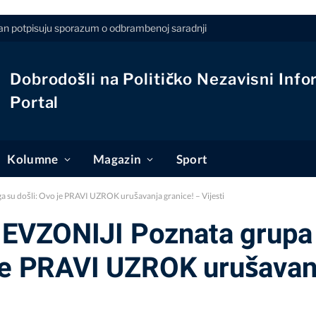
stan potpisuju sporazum o odbrambenoj saradnji
Dobrodošli na Političko Nezavisni Info
Portal
Kolumne
Magazin
Sport
su došli: Ovo je PRAVI UZROK urušavanja granice! – Vijesti
VZONIJI Poznata grupa o
 je PRAVI UZROK urušavanj