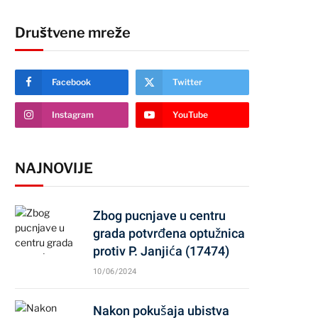
Društvene mreže
Facebook
Twitter
Instagram
YouTube
NAJNOVIJE
Zbog pucnjave u centru
grada potvrđena optužnica
protiv P. Janjića (17474)
10/06/2024
Nakon pokušaja ubistva