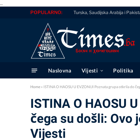
...
POPULARNO:
Turska, Saudijska Arabija i Paki
Naslovna
Vijesti
Politika
Home
»
ISTINA O HAOSU U EVZONIJI Poznata grupa otkrila do čega 
ISTINA O HAOSU U E
čega su došli: Ovo
Vijesti