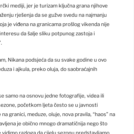
rčki mediji, jer je turizam ključna grana njihove
laženju rješenja da se gužve svedu na najmanju
oja je viđena na granicama prošlog vikenda nije
 interesu da šalje sliku potpunog zastoja i
.
am, Nikana podsjeća da su svake godine u ovo
uza i ajkula, preko oluja, do saobraćajnih
e samo na osnovu jedne fotografije, videa ili
sezone, početkom ljeta često se u javnosti
na granici, meduze, oluje, nova pravila, “haos” na
tavljena je obično mnogo dramatičnija nego što
ne vidimo razloga da cijelu sezonu predstavljamo