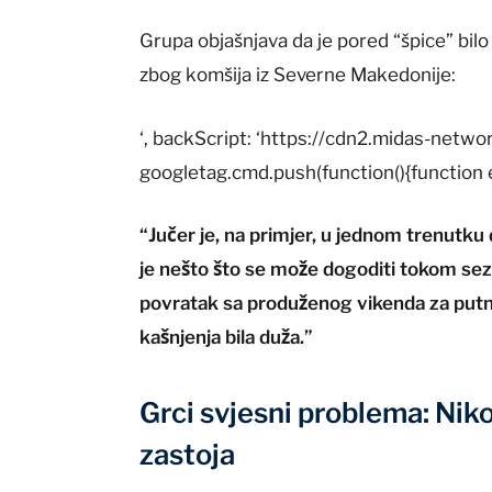
Grupa objašnjava da je pored “špice” bilo
zbog komšija iz Severne Makedonije:
‘, backScript: ‘https://cdn2.midas-netw
googletag.cmd.push(function(){function 
“Jučer je, na primjer, u jednom trenutku d
je nešto što se može dogoditi tokom sezo
povratak sa produženog vikenda za putn
kašnjenja bila duža.”
Grci svjesni problema: Nik
zastoja