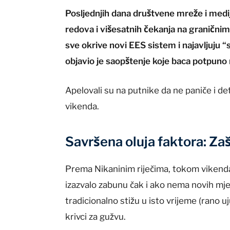
Posljednjih dana društvene mreže i medij
redova i višesatnih čekanja na granični
sve okrive novi EES sistem i najavljuju “s
objavio je saopštenje koje baca potpuno n
Apelovali su na putnike da ne paniče i de
vikenda.
Savršena oluja faktora: Zaš
Prema Nikaninim riječima, tokom vikenda
izazvalo zabunu čak i ako nema novih mje
tradicionalno stižu u isto vrijeme (rano u
krivci za gužvu.