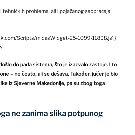
 i tehničkih problema, ali i pojačanog saobraćaja
ork.com/Scripts/midasWidget-25-1099-11898.js’ }
e
ošlo do pada sistema, što je izazvalo zastoje. I to
ne – ne često, ali se dešava. Također, jučer je bio
ike iz Sjeverne Makedonije, pa su zbog toga
oga ne zanima slika potpunog