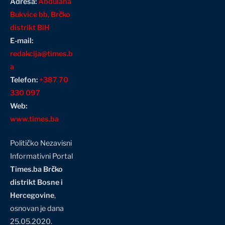
Adresa:
Abdulaha
Bukvice bb, Brčko
distrikt BiH
E-mail:
redakcija@times.b
a
Telefon:
+387 70
330 097
Web:
www.times.ba
Političko Nezavisni
Informativni Portal
Times.ba Brčko
distrikt Bosne i
Hercegovine
,
osnovan je dana
25.05.2020.