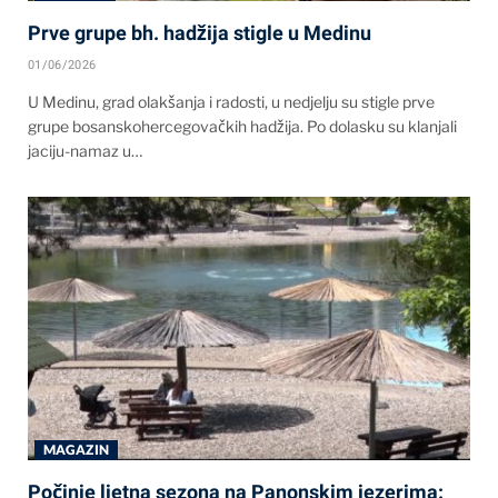
Prve grupe bh. hadžija stigle u Medinu
01/06/2026
U Medinu, grad olakšanja i radosti, u nedjelju su stigle prve
grupe bosanskohercegovačkih hadžija. Po dolasku su klanjali
jaciju-namaz u…
MAGAZIN
Počinje ljetna sezona na Panonskim jezerima: