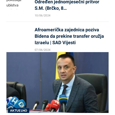
Određen jednomjesečni pritvor
S.M. (Brčko, 8…
10/06/2024
Afroamerička zajednica poziva
Bidena da prekine transfer oružja
Izraelu | SAD Vijesti
07/06/2024
AKTUELNO