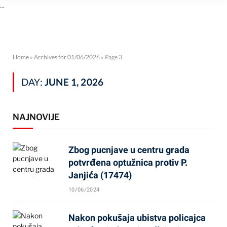
...
Home
»
Archives for 01/06/2026
»
Page 3
DAY:
JUNE 1, 2026
NAJNOVIJE
Zbog pucnjave u centru grada
potvrđena optužnica protiv P.
Janjića (17474)
10/06/2024
Nakon pokušaja ubistva policajca