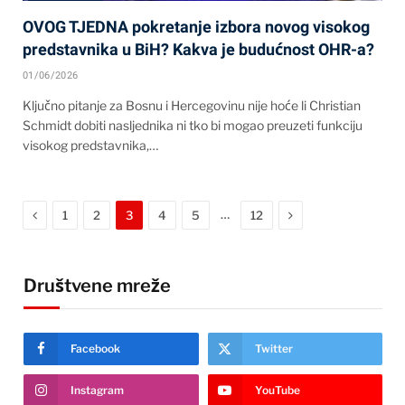
OVOG TJEDNA pokretanje izbora novog visokog
predstavnika u BiH? Kakva je budućnost OHR-a?
01/06/2026
Ključno pitanje za Bosnu i Hercegovinu nije hoće li Christian
Schmidt dobiti nasljednika ni tko bi mogao preuzeti funkciju
visokog predstavnika,…
Previous
Next
…
1
2
3
4
5
12
Društvene mreže
Facebook
Twitter
Instagram
YouTube