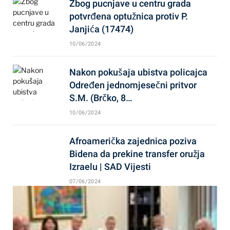
Zbog pucnjave u centru grada
potvrđena optužnica protiv P.
Janjića (17474)
10/06/2024
Nakon pokušaja ubistva policajca
Određen jednomjesečni pritvor
S.M. (Brčko, 8…
10/06/2024
Afroamerička zajednica poziva
Bidena da prekine transfer oružja
Izraelu | SAD Vijesti
07/06/2024