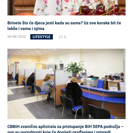
Brinete što će djeca jesti kada su sama? Uz ove korake bit će
lakše i vama i njima
LIFESTYLE
06/08/2026
0
CBBiH zvanično aplicirala za pristupanje BiH SEPA području –
ovo su pogodnosti koje će donijeti građanima i privredi