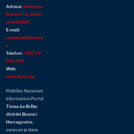
Adresa:
Abdulaha
Bukvice bb, Brčko
distrikt BiH
E-mail:
redakcija@times.b
a
Telefon:
+387 70
330 097
Web:
www.times.ba
Političko Nezavisni
Informativni Portal
Times.ba Brčko
distrikt Bosne i
Hercegovine
,
osnovan je dana