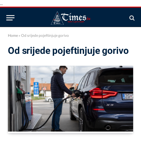
...
Home
»
Od srijede pojeftinjuje gorivo
Od srijede pojeftinjuje gorivo