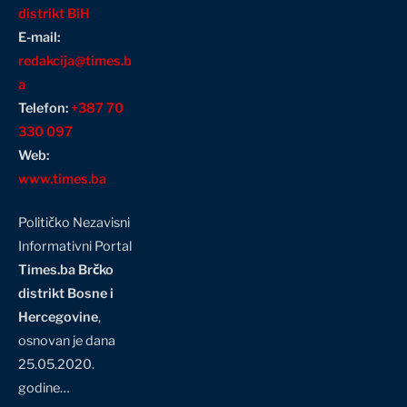
distrikt BiH
E-mail:
redakcija@times.b
a
Telefon:
+387 70
330 097
Web:
www.times.ba
Političko Nezavisni
Informativni Portal
Times.ba Brčko
distrikt Bosne i
Hercegovine
,
osnovan je dana
25.05.2020.
godine…