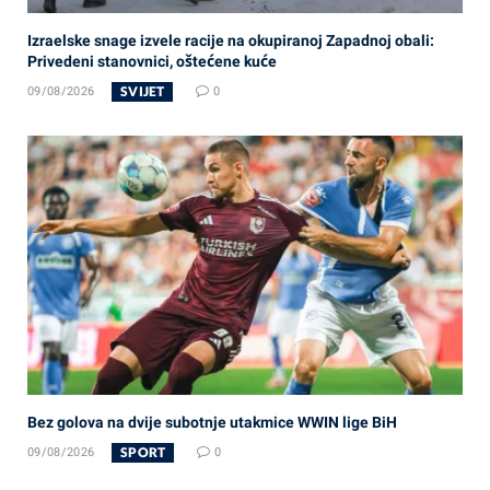
Izraelske snage izvele racije na okupiranoj Zapadnoj obali:
Privedeni stanovnici, oštećene kuće
SVIJET
09/08/2026
0
Bez golova na dvije subotnje utakmice WWIN lige BiH
SPORT
09/08/2026
0