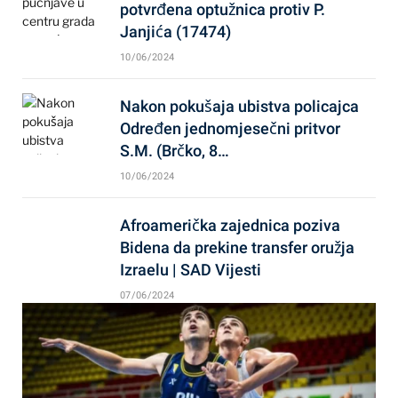
potvrđena optužnica protiv P.
Janjića (17474)
10/06/2024
Nakon pokušaja ubistva policajca
Određen jednomjesečni pritvor
S.M. (Brčko, 8…
10/06/2024
Afroamerička zajednica poziva
Bidena da prekine transfer oružja
Izraelu | SAD Vijesti
07/06/2024