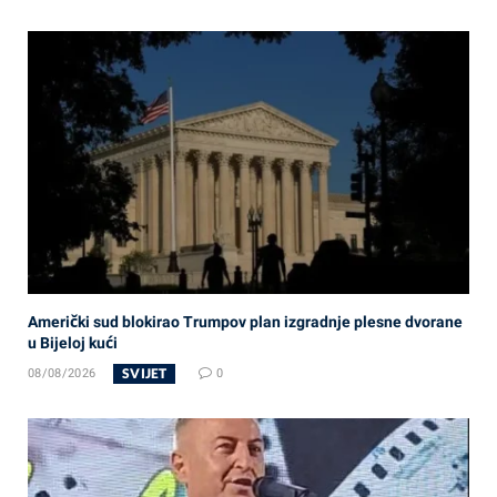
Američki sud blokirao Trumpov plan izgradnje plesne dvorane
u Bijeloj kući
SVIJET
08/08/2026
0