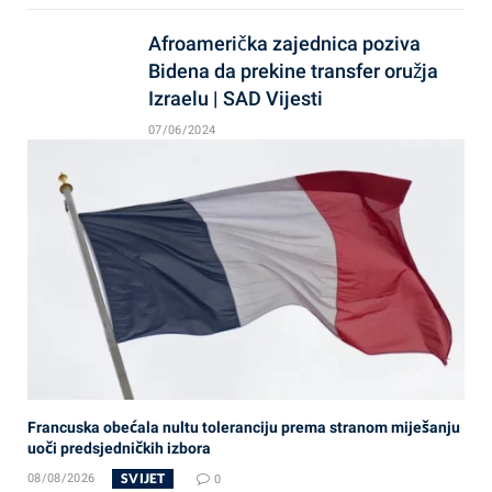
Afroamerička zajednica poziva
Bidena da prekine transfer oružja
Izraelu | SAD Vijesti
07/06/2024
Francuska obećala nultu toleranciju prema stranom miješanju
uoči predsjedničkih izbora
SVIJET
08/08/2026
0