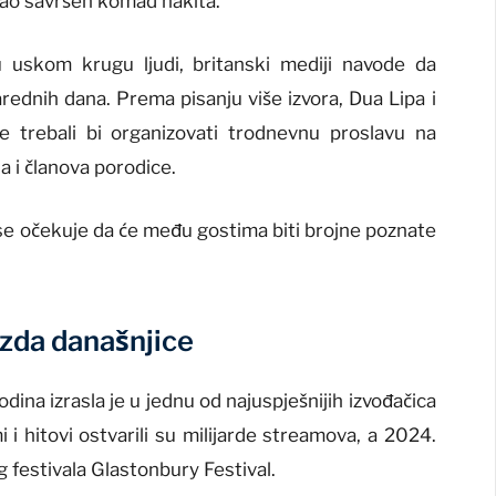
abrao savršen komad nakita.
 uskom krugu ljudi, britanski mediji navode da
rednih dana. Prema pisanju više izvora, Dua Lipa i
 trebali bi organizovati trodnevnu proslavu na
lja i članova porodice.
i se očekuje da će među gostima biti brojne poznate
ezda današnjice
dina izrasla je u jednu od najuspješnijih izvođačica
 i hitovi ostvarili su milijarde streamova, a 2024.
g festivala
Glastonbury Festival
.