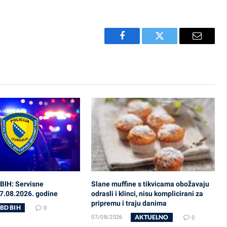
Facebook
Twitter
Email
BIH: Servisne
Slane muffine s tikvicama obožavaju
07.08.2026. godine
odrasli i klinci, nisu komplicirani za
pripremu i traju danima
BD BIH
0
AKTUELNO
07/08/2026
0