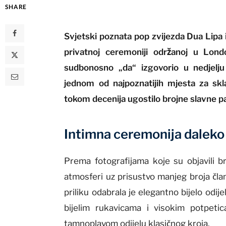
SHARE
Svjetski poznata pop zvijezda
Dua Lipa
privatnoj ceremoniji održanoj u Lon
sudbonosno „da“ izgovorio u nedjelju
jednom od najpoznatijih mjesta za sklap
tokom decenija ugostilo brojne slavne p
Intimna ceremonija daleko 
Prema fotografijama koje su objavili br
atmosferi uz prisustvo manjeg broja člano
priliku odabrala je elegantno bijelo odij
bijelim rukavicama i visokim potpet
tamnoplavom odijelu klasičnog kroja.