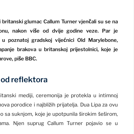
i britanski glumac
Callum Turner
vjenčali su se na
donu, nakon više od dvije godine veze. Par je
 u poznatoj gradskoj vijećnici
Old Marylebone
,
anje brakova u britanskoj prijestolnici, koje je
arove, piše BBC.
od reflektora
itanski mediji, ceremonija je protekla u intimnoj
va porodice i najbližih prijatelja. Dua Lipa za ovu
elo sa suknjom, koje je upotpunila širokim šeširom,
icama. Njen suprug Callum Turner pojavio se u