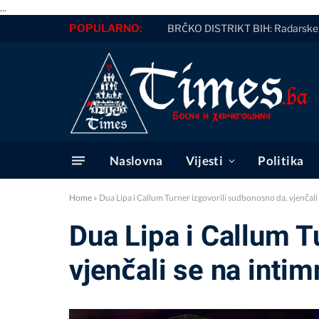
...
POPULARNO:
BRČKO DISTRIKT BIH: Radarske k
Naslovna
Vijesti
Politika
Home
»
Dua Lipa i Callum Turner izgovorili sudbonosno da, vjenčal
Dua Lipa i Callum T
vjenčali se na inti