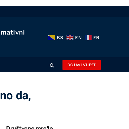
rmativni
BS
EN
FR
DOJAVI VIJEST
no da,
Društvene mreže