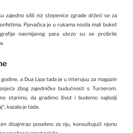
 zajedno sišli niz stepenice zgrade držeći se za
 konfetima. Pjevačica je u rukama nosila mali buket
grafije nasmijanog para ubrzo su se proširile
a.
ne
 godine, a Dua Lipa tada je u intervjuu za magazin
 osjeća zbog zajedničke budućnosti s Turnerom.
no starimo, da gradimo život i budemo najbolji
j“, kazala je tada.
sten dizajnirao posebno za nju, konsultujući njenu