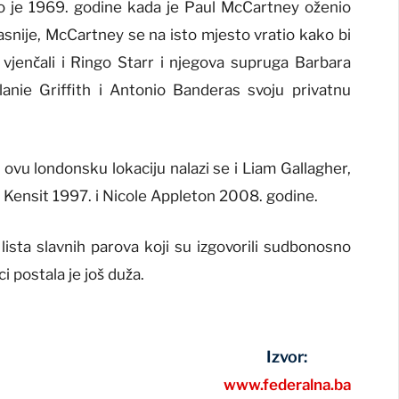
no je 1969. godine kada je
Paul McCartney
oženio
asnije, McCartney se na isto mjesto vratio kako bi
vjenčali i
Ringo Starr
i njegova supruga Barbara
anie Griffith
i
Antonio Banderas
svoju privatnu
ovu londonsku lokaciju nalazi se i
Liam Gallagher
,
y Kensit 1997. i Nicole Appleton 2008. godine.
ista slavnih parova koji su izgovorili sudbonosno
ci postala je još duža.
Izvor:
www.federalna.ba