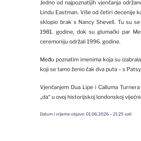
Jedno od najpoznatijih vjenčanja održa
Lindu Eastman. Više od četiri decenije k
sklopio brak s Nancy Shevell. Tu su se 
1981. godine, dok su glumački par
Mel
ceremoniju održali 1996. godine.
Među poznatim imenima koja su izabrala 
koji se tamo ženio čak dva puta – s Pats
Vjenčanjem Dua Lipe i Calluma Turnera l
„da“ u ovoj historijskoj londonskoj vijećni
Datum i vrijeme objave: 01.06.2026 – 21:25 sati