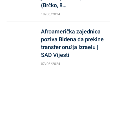
(Brčko, 8…
10/06/2024
Afroamerička zajednica
poziva Bidena da prekine
transfer oružja Izraelu |
SAD Vijesti
07/06/2024