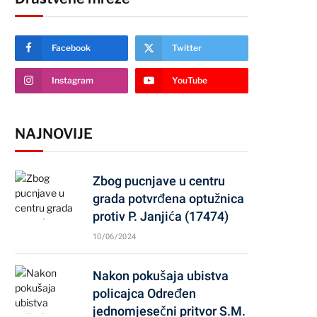
Facebook
Twitter
Instagram
YouTube
NAJNOVIJE
Zbog pucnjave u centru
grada potvrđena optužnica
protiv P. Janjića (17474)
10/06/2024
Nakon pokušaja ubistva
policajca Određen
jednomjesečni pritvor S.M.