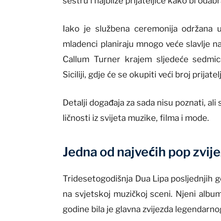
sestru i najbliže prijateljice kako bi od
Iako je službena ceremonija održana u
mladenci planiraju mnogo veće slavlje na
Callum Turner krajem sljedeće sedmice
Siciliji
, gdje će se okupiti veći broj prijate
Detalji događaja za sada nisu poznati, al
ličnosti iz svijeta muzike, filma i mode.
Jedna od najvećih pop zvij
Tridesetogodišnja Dua Lipa posljednjih go
na svjetskoj muzičkoj sceni. Njeni albumi
godine bila je glavna zvijezda legendarno