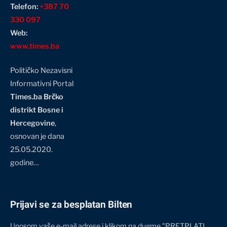
Telefon:
+387 70
330 097
Web:
www.times.ba
Političko Nezavisni
Informativni Portal
Times.ba Brčko
distrikt Bosne i
Hercegovine
,
osnovan je dana
25.05.2020.
godine…
Prijavi se za besplatan Bilten
Unosom vaše e-mail adrese i klikom na dugme "PRETPLATI