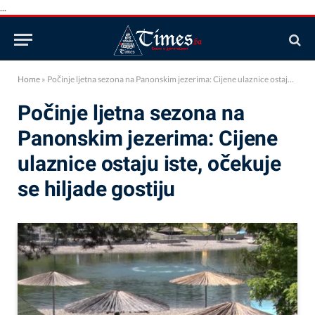
...
Home
»
Počinje ljetna sezona na Panonskim jezerima: Cijene ulaznice ostaju iste, očekuje se hiljade gostiju
Počinje ljetna sezona na
Panonskim jezerima: Cijene
ulaznice ostaju iste, očekuje
se hiljade gostiju