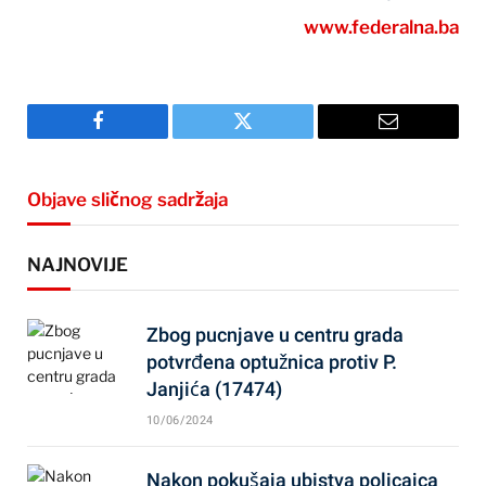
www.federalna.ba
Facebook
Twitter
Email
Objave sličnog sadržaja
NAJNOVIJE
Zbog pucnjave u centru grada
potvrđena optužnica protiv P.
Janjića (17474)
10/06/2024
Nakon pokušaja ubistva policajca