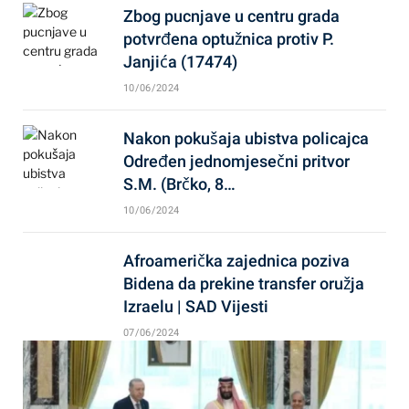
Zbog pucnjave u centru grada
potvrđena optužnica protiv P.
Janjića (17474)
10/06/2024
Nakon pokušaja ubistva policajca
Određen jednomjesečni pritvor
S.M. (Brčko, 8…
10/06/2024
Afroamerička zajednica poziva
Bidena da prekine transfer oružja
Izraelu | SAD Vijesti
07/06/2024