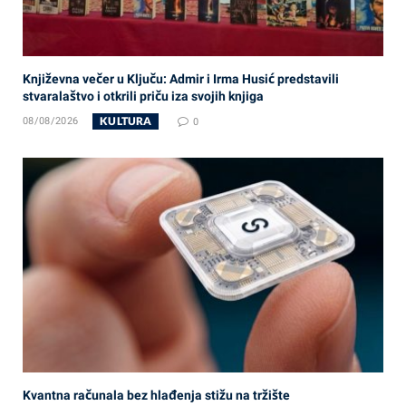
Književna večer u Ključu: Admir i Irma Husić predstavili
stvaralaštvo i otkrili priču iza svojih knjiga
KULTURA
08/08/2026
0
Kvantna računala bez hlađenja stižu na tržište