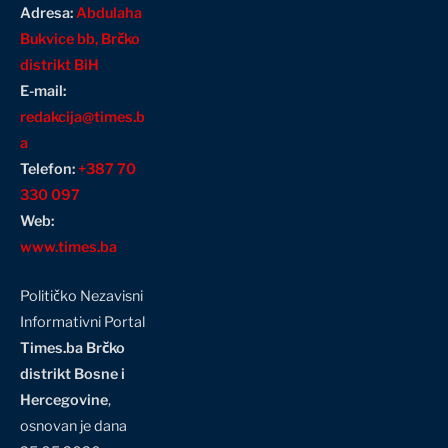
Adresa:
Abdulaha
Bukvice bb, Brčko
distrikt BiH
E-mail:
redakcija@times.b
a
Telefon:
+387 70
330 097
Web:
www.times.ba
Političko Nezavisni
Informativni Portal
Times.ba Brčko
distrikt Bosne i
Hercegovine
,
osnovan je dana