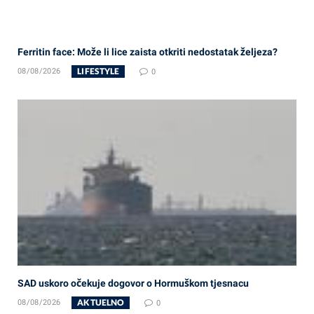
Ferritin face: Može li lice zaista otkriti nedostatak željeza?
LIFESTYLE
08/08/2026
0
SAD uskoro očekuje dogovor o Hormuškom tjesnacu
AKTUELNO
08/08/2026
0