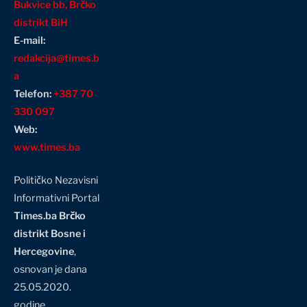
Bukvice bb, Brčko
distrikt BiH
E-mail:
redakcija@times.b
a
Telefon:
+387 70
330 097
Web:
www.times.ba
Političko Nezavisni
Informativni Portal
Times.ba Brčko
distrikt Bosne i
Hercegovine
,
osnovan je dana
25.05.2020.
godine…