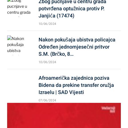
Zbog pucnjave u centru grada
potvrđena optužnica protiv P.
Janjića (17474)
10/06/2024
Nakon pokušaja ubistva policajca
Određen jednomjesečni pritvor
S.M. (Brčko, 8…
10/06/2024
Afroamerička zajednica poziva
Bidena da prekine transfer oružja
Izraelu | SAD Vijesti
07/06/2024