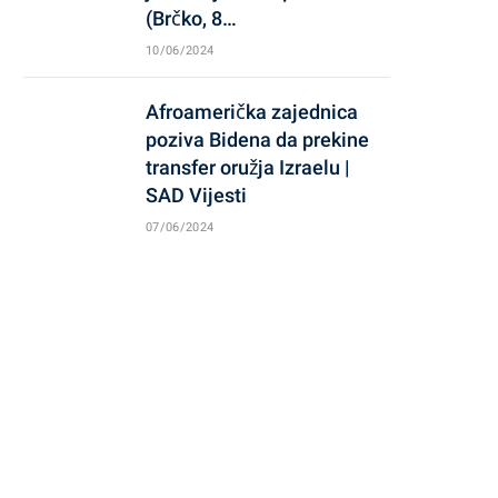
(Brčko, 8…
10/06/2024
Afroamerička zajednica
poziva Bidena da prekine
transfer oružja Izraelu |
SAD Vijesti
07/06/2024