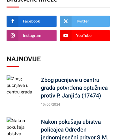
Facebook
Twitter
Instagram
YouTube
NAJNOVIJE
Zbog pucnjave u centru
grada potvrđena optužnica
protiv P. Janjića (17474)
10/06/2024
Nakon pokušaja ubistva
policajca Određen
jednomjesečni pritvor S.M.