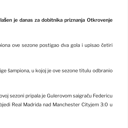
ašen je danas za dobitnika priznanja Otkrovenje
piona ove sezone postigao dva gola i upisao četiri
Lige šampiona, u kojoj je ove sezone titulu odbranio
 ovoj sezoni pripala je Gulerovom saigraču Federicu
objedi Real Madrida nad Manchester Cityjem 3:0 u