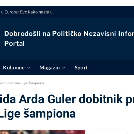
u Europu: Evo kako nastaju
Dobrodošli na Političko Nezavisni Info
Portal
Kolumne
Magazin
Sport
ovenje sezone Lige šampiona
da Arda Guler dobitnik p
Lige šampiona