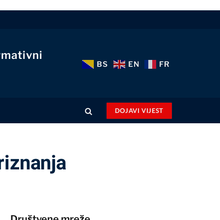
rmativni
BS
EN
FR
DOJAVI VIJEST
riznanja
Društvene mreže