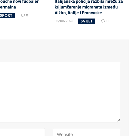
ouche novi fudbaler
Italijanska policija razbila mrežu za
Germaina
krijumčarenje migranata između
Alžira, Italije i Francuske
SPORT
0
SVIJET
06/08/2026
0