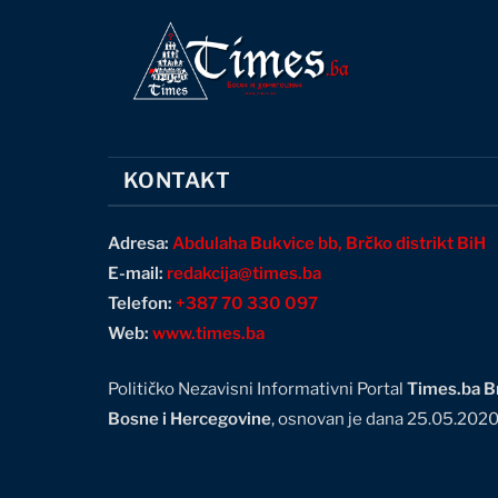
KONTAKT
Adresa:
Abdulaha Bukvice bb, Brčko distrikt BiH
E-mail:
redakcija@times.ba
Telefon:
+387 70 330 097
Web:
www.times.ba
Političko Nezavisni Informativni Portal
Times.ba Br
Bosne i Hercegovine
, osnovan je dana 25.05.202