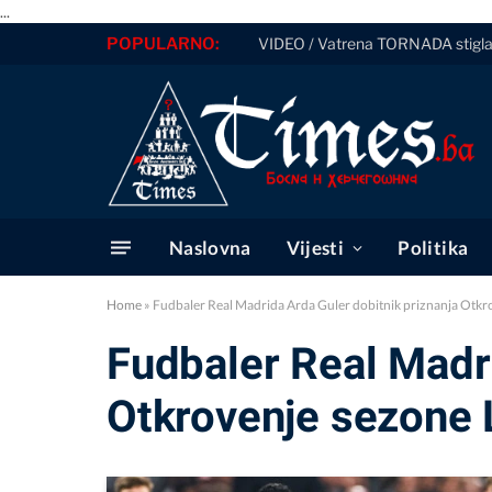
...
POPULARNO:
VIDEO / Vatrena TORNADA stigla 
Naslovna
Vijesti
Politika
Home
»
Fudbaler Real Madrida Arda Guler dobitnik priznanja Otkr
Fudbaler Real Madri
Otkrovenje sezone 