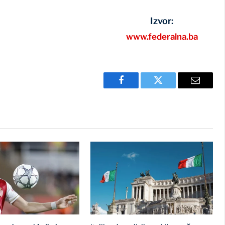
Izvor:
www.federalna.ba
Facebook
Twitter
Email