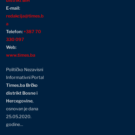
distrikt BiH
E-mail:
redakcija@times.b
a
Telefon:
+387 70
330 097
Web:
www.times.ba
Političko Nezavisni
Informativni Portal
Times.ba Brčko
distrikt Bosne i
Hercegovine
,
osnovan je dana
25.05.2020.
godine…