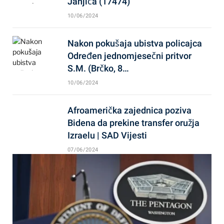
Janjića (17474)
10/06/2024
Nakon pokušaja ubistva policajca
Određen jednomjesečni pritvor
S.M. (Brčko, 8…
10/06/2024
Afroamerička zajednica poziva
Bidena da prekine transfer oružja
Izraelu | SAD Vijesti
07/06/2024