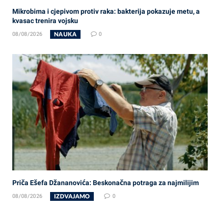
Mikrobima i cjepivom protiv raka: bakterija pokazuje metu, a
kvasac trenira vojsku
NAUKA
08/08/2026
0
Priča Ešefa Džananovića: Beskonačna potraga za najmilijim
IZDVAJAMO
08/08/2026
0