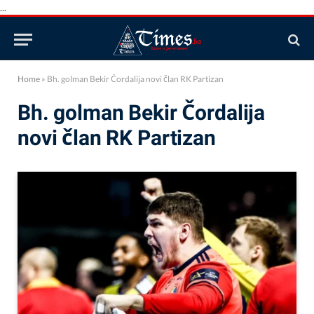
...
Home
»
Bh. golman Bekir Čordalija novi član RK Partizan
Bh. golman Bekir Čordalija
novi član RK Partizan