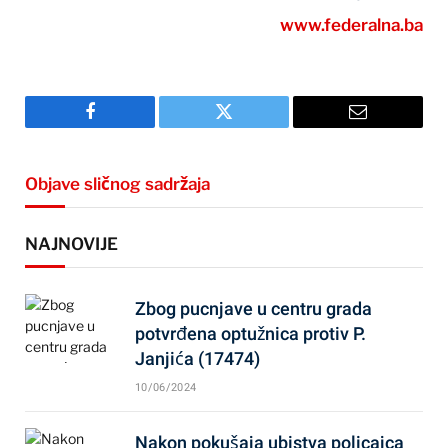
www.federalna.ba
Facebook
Twitter
Email
Objave sličnog sadržaja
NAJNOVIJE
Zbog pucnjave u centru grada
potvrđena optužnica protiv P.
Janjića (17474)
10/06/2024
Nakon pokušaja ubistva policajca