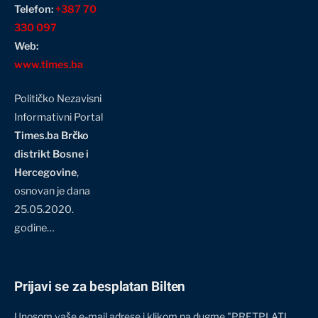
Telefon:
+387 70
330 097
Web:
www.times.ba
Političko Nezavisni
Informativni Portal
Times.ba Brčko
distrikt Bosne i
Hercegovine
,
osnovan je dana
25.05.2020.
godine…
Prijavi se za besplatan Bilten
Unosom vaše e-mail adrese i klikom na dugme "PRETPLATI