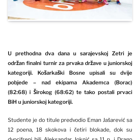
U prethodna dva dana u sarajevskoj Zetri je
održan finalni turnir za prvaka države u juniorskoj
kategoriji. Košarkaški Bosne upisali su dvije
pobjede – nad ekipama Akademca (Borac)
(82:68) i Širokog (68:62) te tako postali prvaci
BiH u juniorskoj kategoriji.
Studente je do titule predvodio Eman Jašarević sa
12 poena, 18 skokova i četiri blokade, dok su
dvocifreni bili Aleksandar Joknić sa 11 p. i Drago