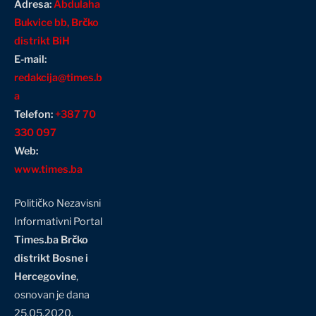
Adresa:
Abdulaha
Bukvice bb, Brčko
distrikt BiH
E-mail:
redakcija@times.b
a
Telefon:
+387 70
330 097
Web:
www.times.ba
Političko Nezavisni
Informativni Portal
Times.ba Brčko
distrikt Bosne i
Hercegovine
,
osnovan je dana
25.05.2020.