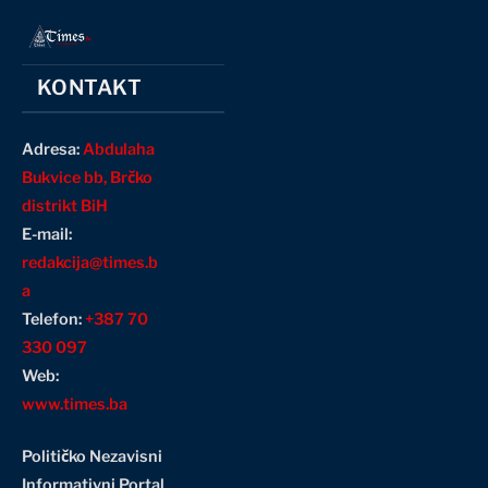
KONTAKT
Adresa:
Abdulaha
Bukvice bb, Brčko
distrikt BiH
E-mail:
redakcija@times.b
a
Telefon:
+387 70
330 097
Web:
www.times.ba
Političko Nezavisni
Informativni Portal