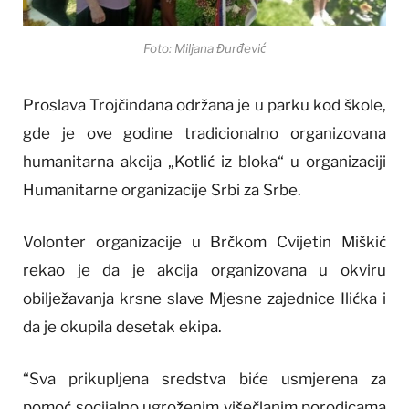
Foto: Miljana Đurđević
Proslava Trojčindana održana je u parku kod škole,
gde je ove godine tradicionalno organizovana
humanitarna akcija „Kotlić iz bloka“ u organizaciji
Humanitarne organizacije Srbi za Srbe.
Volonter organizacije u Brčkom Cvijetin Miškić
rekao je da je akcija organizovana u okviru
obilježavanja krsne slave Mjesne zajednice Ilićka i
da je okupila desetak ekipa.
“Sva prikupljena sredstva biće usmjerena za
pomoć socijalno ugroženim višečlanim porodicama