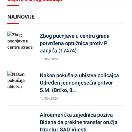
NAJNOVIJE
Zbog pucnjave u centru grada
potvrđena optužnica protiv P.
Janjića (17474)
10/06/2024
Nakon pokušaja ubistva policajca
Određen jednomjesečni pritvor
S.M. (Brčko, 8…
10/06/2024
Afroamerička zajednica poziva
Bidena da prekine transfer oružja
Izraelu | SAD Vijesti