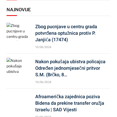
NAJNOVIJE
Zbog pucnjave u centru grada
potvrđena optužnica protiv P.
Janjića (17474)
10/06/2024
Nakon pokušaja ubistva policajca
Određen jednomjesečni pritvor
S.M. (Brčko, 8…
10/06/2024
Afroamerička zajednica poziva
Bidena da prekine transfer oružja
Izraelu | SAD Vijesti