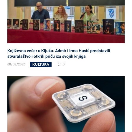
Književna večer u Ključu: Admir i Irma Husić predstavili
stvaralaštvo i otkrili priču iza svojih knjiga
KULTURA
08/08/2026
0