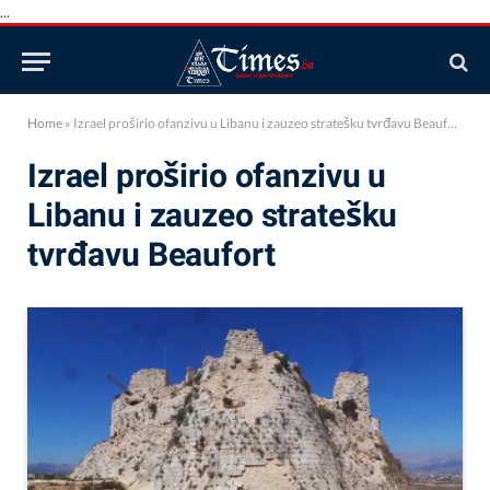
...
Home
»
Izrael proširio ofanzivu u Libanu i zauzeo stratešku tvrđavu Beaufort
Izrael proširio ofanzivu u
Libanu i zauzeo stratešku
tvrđavu Beaufort