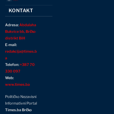
KONTAKT
Adresa:
Abdulaha
Bukvice bb, Brčko
distrikt BiH
E-mail:
redakcija@times.b
a
Telefon:
+387 70
330 097
Web:
www.times.ba
Političko Nezavisni
Informativni Portal
Times.ba Brčko