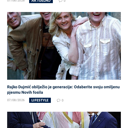
AKTUELNO
07/08/2026
0
Rajko Dujmić obilježio je generacije: Odaberite svoju omiljenu
pjesmu Novih fosila
LIFESTYLE
07/08/2026
0