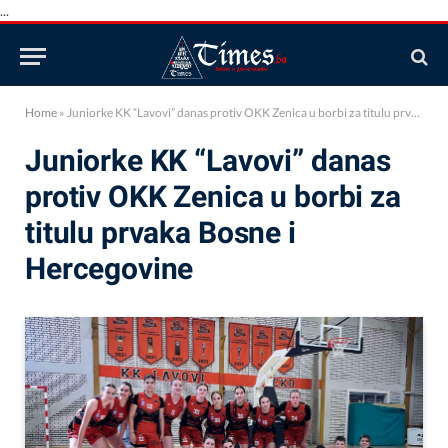
...
Home
»
Juniorke KK “Lavovi” danas protiv OKK Zenica u borbi za titulu prvaka Bosne i Hercegovine
Juniorke KK “Lavovi” danas
protiv OKK Zenica u borbi za
titulu prvaka Bosne i
Hercegovine