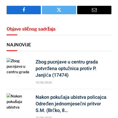
Facebook
Twitter
Email
Objave sličnog sadržaja
NAJNOVIJE
Zbog pucnjave u centru grada
potvrđena optužnica protiv P.
Janjića (17474)
10/06/2024
Nakon pokušaja ubistva policajca
Određen jednomjesečni pritvor
S.M. (Brčko, 8…
10/06/2024