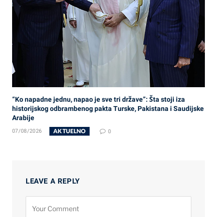
“Ko napadne jednu, napao je sve tri države”: Šta stoji iza
historijskog odbrambenog pakta Turske, Pakistana i Saudijske
Arabije
AKTUELNO
07/08/2026
0
LEAVE A REPLY