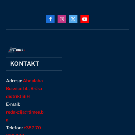
Facebook
Instagram
X
YouTube
(Twitter)
KONTAKT
Adresa:
Abdulaha
Bukvice bb, Brčko
distrikt BiH
E-mail:
redakcija@times.b
a
Telefon:
+387 70