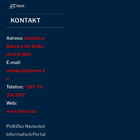
KONTAKT
Adresa:
Abdulaha
Bukvice bb, Brčko
distrikt BiH
E-mail:
redakcija@times.b
a
Telefon:
+387 70
330 097
Web:
www.times.ba
Političko Nezavisni
Informativni Portal