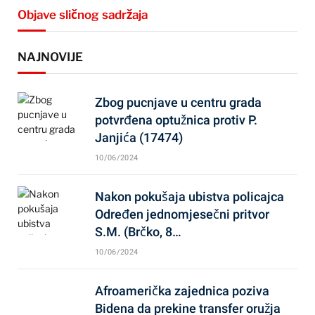
Objave sličnog sadržaja
NAJNOVIJE
Zbog pucnjave u centru grada
potvrđena optužnica protiv P.
Janjića (17474)
10/06/2024
Nakon pokušaja ubistva policajca
Određen jednomjesečni pritvor
S.M. (Brčko, 8…
10/06/2024
Afroamerička zajednica poziva
Bidena da prekine transfer oružja