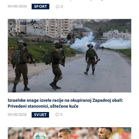
SPORT
09/08/2026
0
Izraelske snage izvele racije na okupiranoj Zapadnoj obali:
Privedeni stanovnici, oštećene kuće
SVIJET
09/08/2026
0