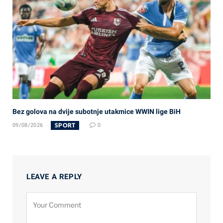
Bez golova na dvije subotnje utakmice WWIN lige BiH
SPORT
09/08/2026
0
LEAVE A REPLY