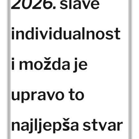
2026.
slave
individualnost
i možda je
upravo to
najljepša stvar