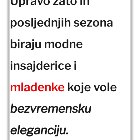
Upravo zato ih
posljednjih sezona
biraju modne
insajderice i
mladenke
koje vole
bezvremensku
eleganciju.