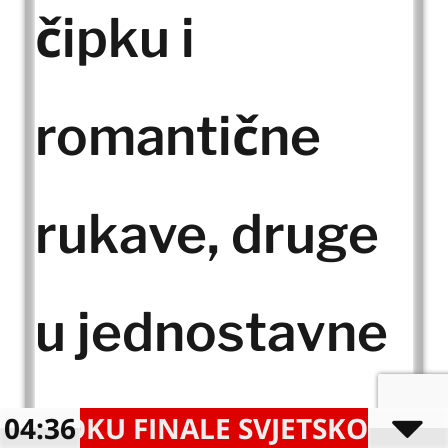
čipku i
romantične
rukave, druge
u jednostavne
satenske
U FINALE SVJETSKOG PRVENSTV
04:36