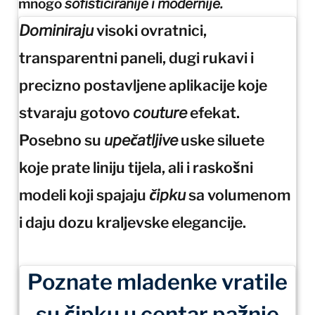
mnogo
sofisticiranije i modernije.
Dominiraju
visoki ovratnici,
transparentni paneli, dugi rukavi i
precizno postavljene aplikacije koje
stvaraju gotovo
couture
efekat.
Posebno su
upečatljive
uske siluete
koje prate liniju tijela, ali i raskošni
modeli koji spajaju
čipku
sa volumenom
i daju dozu kraljevske elegancije.
Poznate mladenke vratile
su čipku u centar pažnje