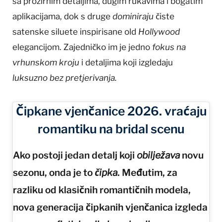
sa prozirnim detaljima, dugim rukavima i bogatim
aplikacijama, dok s druge
dominiraju
čiste
satenske siluete inspirisane old
Hollywood
elegancijom. Zajedničko im je jedno
fokus na
vrhunskom kroju
i detaljima koji izgledaju
luksuzno bez pretjerivanja.
Čipkane vjenčanice 2026. vraćaju
romantiku na bridal scenu
Ako postoji jedan detalj koji
obilježava
novu
sezonu, onda je to
čipka
. Međutim, za
razliku od klasičnih romantičnih modela,
nova generacija čipkanih vjenčanica izgleda