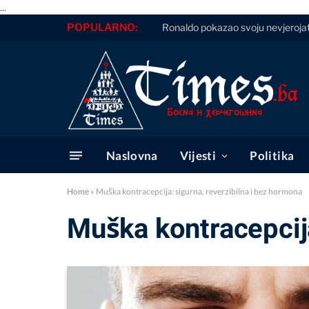
...
POPULARNO:
Ronaldo pokazao svoju nevjerojatnu
Naslovna
Vijesti
Politika
Home
»
Muška kontracepcija: sigurna, reverzibilna i bez hormona
Muška kontracepcija