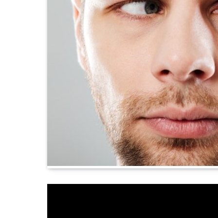
Istraživači Sveučilišta Cornell napravili
reverzibilne
nehormonske muške kontra