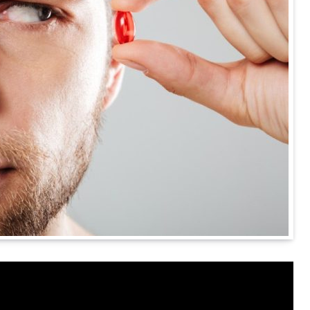
 su golem korak prema razvoju sigurne i
cepcije
. Primjenom molekularnog inhibitora JQ1,