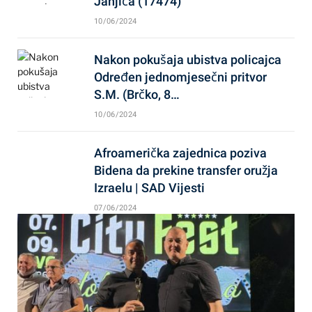
Janjića (17474)
10/06/2024
Nakon pokušaja ubistva policajca
Određen jednomjesečni pritvor
S.M. (Brčko, 8…
10/06/2024
Afroamerička zajednica poziva
Bidena da prekine transfer oružja
Izraelu | SAD Vijesti
07/06/2024