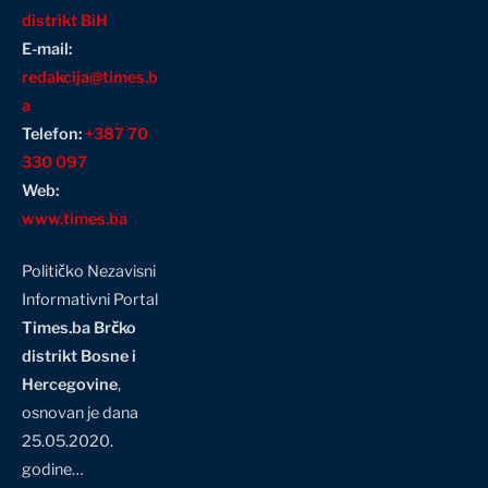
distrikt BiH
E-mail:
redakcija@times.b
a
Telefon:
+387 70
330 097
Web:
www.times.ba
Političko Nezavisni
Informativni Portal
Times.ba Brčko
distrikt Bosne i
Hercegovine
,
osnovan je dana
25.05.2020.
godine…