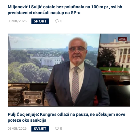
Miljanović i Suljić ostale bez polufinala na 100 m pr., svi bh.
predstavnici okončali nastup na SP-u
SPORT
08/08/2026
0
Puljić ocjenjuje: Kongres odlazi na pauzu, ne očekujem nove
poteze oko sankcija
SVIJET
08/08/2026
0