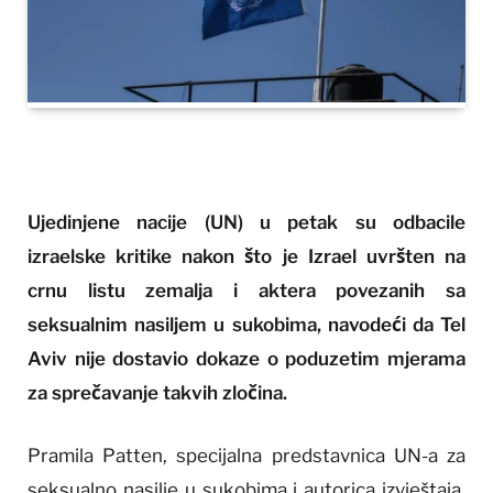
Ujedinjene nacije (UN) u petak su odbacile
izraelske kritike nakon što je Izrael uvršten na
crnu listu zemalja i aktera povezanih sa
seksualnim nasiljem u sukobima, navodeći da Tel
Aviv nije dostavio dokaze o poduzetim mjerama
za sprečavanje takvih zločina.
Pramila Patten, specijalna predstavnica UN-a za
seksualno nasilje u sukobima i autorica izvještaja,