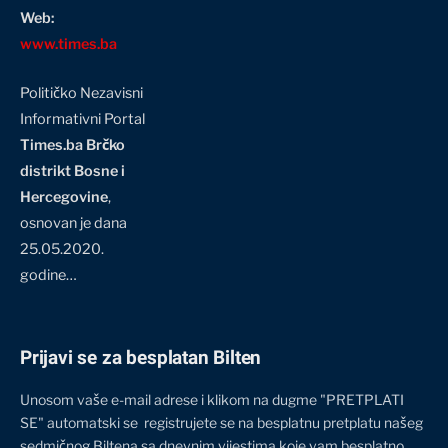
Web:
www.times.ba
Političko Nezavisni
Informativni Portal
Times.ba Brčko
distrikt Bosne i
Hercegovine
,
osnovan je dana
25.05.2020.
godine…
Prijavi se za besplatan Bilten
Unosom vaše e-mail adrese i klikom na dugme "PRETPLATI
SE" automatski se registrujete se na besplatnu pretplatu našeg
sedmičnog Biltena sa dnevnim vijestima koje vam besplatno