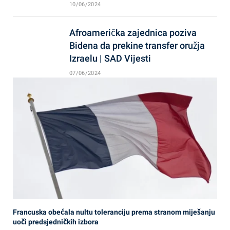
10/06/2024
Afroamerička zajednica poziva
Bidena da prekine transfer oružja
Izraelu | SAD Vijesti
07/06/2024
Francuska obećala nultu toleranciju prema stranom miješanju
uoči predsjedničkih izbora