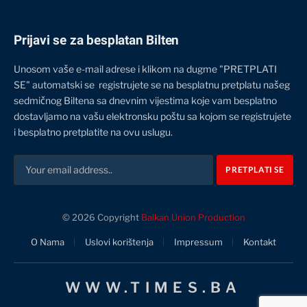
Prijavi se za besplatan Bilten
Unosom vaše e-mail adrese i klikom na dugme "PRETPLATI
SE" automatski se registrujete se na besplatnu pretplatu našeg
sedmičnog Biltena sa dnevnim vijestima koje vam besplatno
dostavljamo na vašu elektronsku poštu sa kojom se registrujete
i besplatno pretplatite na ovu uslugu.
© 2026 Copyright
Balkan Union Production
O Nama
Uslovi korištenja
Impressum
Kontakt
WWW.TIMES.BA