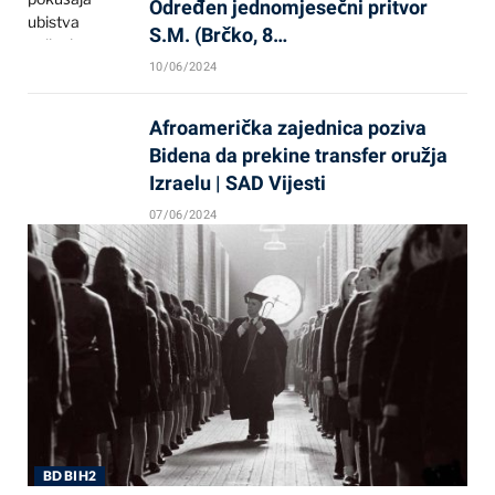
Određen jednomjesečni pritvor
S.M. (Brčko, 8…
10/06/2024
Afroamerička zajednica poziva
Bidena da prekine transfer oružja
Izraelu | SAD Vijesti
07/06/2024
BD BIH2