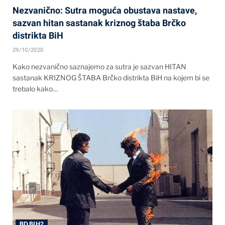
Nezvanično: Sutra moguća obustava nastave,
sazvan hitan sastanak kriznog štaba Brčko
distrikta BiH
29/10/2020
Kako nezvanično saznajemo za sutra je sazvan HITAN
sastanak KRIZNOG ŠTABA Brčko distrikta BiH na kojem bi se
trebalo kako…
BD BIH2