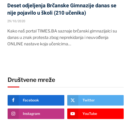
Deset odjeljenja Brčanske Gimnazije danas se
nije pojavilo u školi (210 učenika)
29/10/2020
Kako naš portal TIMES.BA saznaje brčanski gimnazijalci su
danas u znak protesta zbog neprekidanja i neuvođenja
ONLINE nastave koja učenicima…
Društvene mreže
Facebook
Twitter
Instagram
YouTube