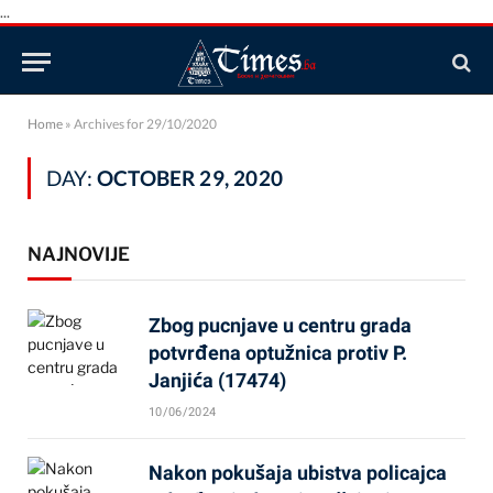
...
Home
»
Archives for 29/10/2020
DAY:
OCTOBER 29, 2020
NAJNOVIJE
Zbog pucnjave u centru grada
potvrđena optužnica protiv P.
Janjića (17474)
10/06/2024
Nakon pokušaja ubistva policajca