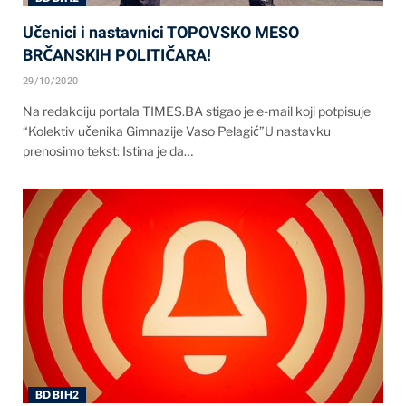
Učenici i nastavnici TOPOVSKO MESO
BRČANSKIH POLITIČARA!
29/10/2020
Na redakciju portala TIMES.BA stigao je e-mail koji potpisuje
“Kolektiv učenika Gimnazije Vaso Pelagić”U nastavku
prenosimo tekst: Istina je da…
BD BIH2