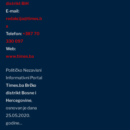
distrikt BiH
E-mail:
redakcija@times.b
a
Telefon:
+387 70
330 097
Web:
www.times.ba
Političko Nezavisni
Informativni Portal
Times.ba Brčko
distrikt Bosne i
Hercegovine
,
osnovan je dana
25.05.2020.
godine…