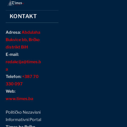
KONTAKT
Adresa:
Abdulaha
Bukvice bb, Brčko
distrikt BiH
E-mail:
redakcija@times.b
a
Telefon:
+387 70
330 097
Web:
www.times.ba
Političko Nezavisni
Informativni Portal
Times.ba Brčko