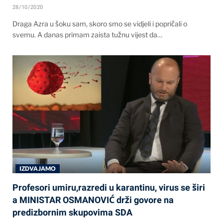
28/10/2020
Draga Azra u šoku sam, skoro smo se vidjeli i popričali o
svemu. A danas primam zaista tužnu vijest da…
IZDVAJAMO
Profesori umiru,razredi u karantinu, virus se širi
a MINISTAR OSMANOVIĆ drži govore na
predizbornim skupovima SDA