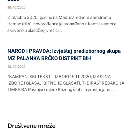
28/10/2020
2. oktobra 2020. godine na Međunarodnom aerodromu
Hamad (HIA), novorođenče je pronađeno u kanti za smeće,
skriveno u plastičnoj vrećici…
NAROD I PRAVDA: Izvještaj predizbornog skupa
MZ PALANKA BRČKO DISTRIKT BIH
28/10/2020
“KAMPANJSKI TEKST – IZBORI 15.11.2020, IZAĐI NA
IZBORE I GLASAJ, BITNO JE GLASATI, TI BIRAŠ” REDAKCIJA
TIMES.BA Poštujući mjere Kriznog štaba u prostorijama…
Društvene mreže