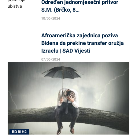
Određen jednomjesečni pritvor
S.M. (Brčko, 8…
10/06/2024
Afroamerička zajednica poziva
Bidena da prekine transfer oružja
Izraelu | SAD Vijesti
07/06/2024
BD BIH2