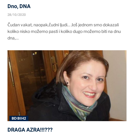
Dno, DNA
28/10/2020
Čudan vakat, naopak,čudni ljudi… Još jednom smo dokazali
koliko nisko možemo pasti i koliko dugo možemo biti na dnu
dna,…
BD BIH2
DRAGA AZRA!!!???