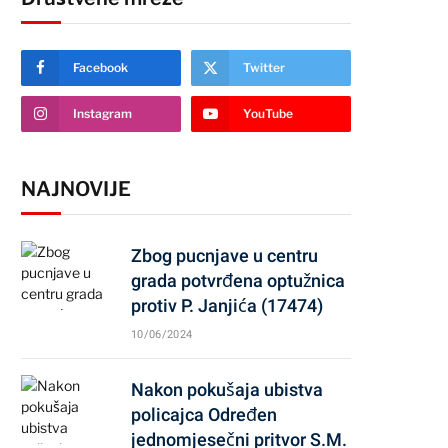
Facebook
Twitter
Instagram
YouTube
NAJNOVIJE
Zbog pucnjave u centru
grada potvrđena optužnica
protiv P. Janjića (17474)
10/06/2024
Nakon pokušaja ubistva
policajca Određen
jednomjesečni pritvor S.M.