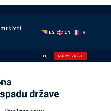
rmativni
BS
EN
FR
DOJAVI VIJEST
ona
raspadu države
Društvene mreže