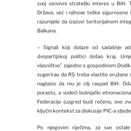
svoj osnovni strateški interes u BiH. 
Država, već i njihove teške sigurnosne 
razumjele da izazovi teritorijalnom inte
Balkana.
– Signali koji dolaze od sadašnje adm
dvopartijskoj politici došao kraj. Umj
vlasništvo” zajedno s gospodinom Dodiko
sugerirao da RS treba vlastite oružane sn
naglasio da mu je cilj raspad BiH. Odv
porastu, a vodeći bošnjački etnonaciona
Federacije (uzgred budi rečeno, ovo zv
ključni kontekst za diskusije PIC-a slje
Po njegovim riječima, za sve ostal