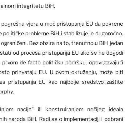
ijalnom integritetu BiH.
 pogrešna vjera u moć pristupanja EU da pokrene
e političke probleme BiH i stabilizuje je dugoročno.
 ograničeni. Bez obzira na to, trenutno u BiH jedan
odustati od procesa pristupanja EU ako se ne dogodi
 prvom de facto političku podršku, opovrgavajući
osto prihvataju EU. U ovom okruženju, može biti
ces pristupanja EU kao najbolje sredstvo zaštite
Murphy.
jom nacije” ili konstruiranjem nečijeg ideala
nih naroda BiH. Radi se o implementaciji i odbrani