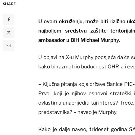
SHARE
U ovom okruženju, može biti rizično ulo
najboljem sredstvu zaštite teritorijal
ambasador u BiH Michael Murphy.
U objavi na X-u Murphy podsjeća da će s
kako bi razmotrio budućnost OHR-a i ev
– Ključna pitanja koja države članice PI
Prvo, koji je njihov osnovni strateš
ovlastima unaprijediti taj interes? Treće,
predstavnika? – naveo je Murphy.
Kako je dalje naveo, trideset godina SAD