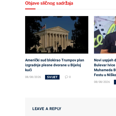
Objave sličnog sadržaja
Američki sud blokirao Trumpov plan
Novi uspjeh 
izgradnje plesne dvorane u Bijeloj
Bulevar Ivic
kući
Muhameda Bik
Festu u Niško
SVIJET
08/08/2026
0
08/08/2026
LEAVE A REPLY