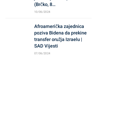
(Brčko, 8…
10/06/2024
Afroamerička zajednica
poziva Bidena da prekine
transfer oružja Izraelu |
SAD Vijesti
07/06/2024