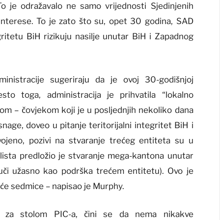
To je odražavalo ne samo vrijednosti Sjedinjenih
interese. To je zato što su, opet 30 godina, SAD
gritetu BiH rizikuju nasilje unutar BiH i Zapadnog
inistracije sugeriraju da je ovoj 30-godišnjoj
esto toga, administracija je prihvatila “lokalno
m – čovjekom koji je u posljednjih nekoliko dana
age, doveo u pitanje teritorijalni integritet BiH i
ojeno, pozivi na stvaranje trećeg entiteta su u
lista predložio je stvaranje mega-kantona unutar
uči užasno kao podrška trećem entitetu). Ovo je
deće sedmice – napisao je Murphy.
e za stolom PIC-a, čini se da nema nikakve