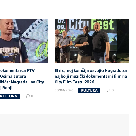
dokumentarca FTV
Elvis, moj komšija osvojio Nagradu za
e Osima autora
najbolji muzički dokumentarni film na
ića: Nagrada i na City
City Film Festu 2026.
j Banji
KULTURA
08/08/2026
0
KULTURA
0