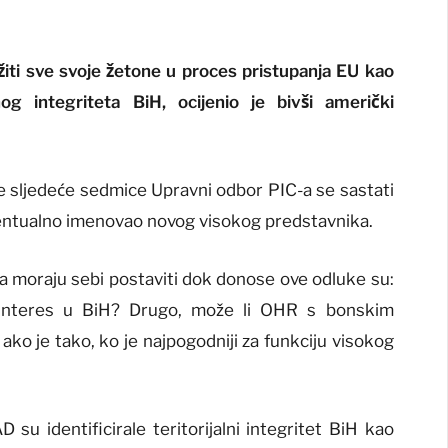
žiti sve svoje žetone u proces pristupanja EU kao
nog integriteta BiH, ocijenio je bivši američki
e sljedeće sedmice Upravni odbor PIC-a se sastati
entualno imenovao novog visokog predstavnika.
C-a moraju sebi postaviti dok donose ove odluke su:
ki interes u BiH? Drugo, može li OHR s bonskim
 ako je tako, ko je najpogodniji za funkciju visokog
 su identificirale teritorijalni integritet BiH kao