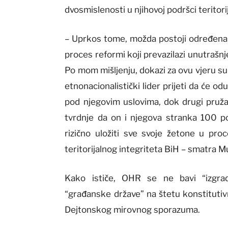
dvosmislenosti u njihovoj podršci teritor
– Uprkos tome, možda postoji određena
proces reformi koji prevazilazi unutrašnj
Po mom mišljenju, dokazi za ovu vjeru su
etnonacionalistički lider prijeti da će 
pod njegovim uslovima, dok drugi pruža
tvrdnje da on i njegova stranka 100 p
rizično uložiti sve svoje žetone u pro
teritorijalnog integriteta BiH – smatra 
Kako ističe, OHR se ne bavi “izgradn
“građanske države” na štetu konstitutiv
Dejtonskog mirovnog sporazuma.