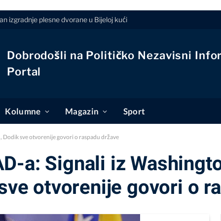
n izgradnje plesne dvorane u Bijeloj kući
Dobrodošli na Političko Nezavisni Info
Portal
Kolumne
Magazin
Sport
, Dodik sve otvorenije govori o raspadu države
D-a: Signali iz Washingt
 sve otvorenije govori o 