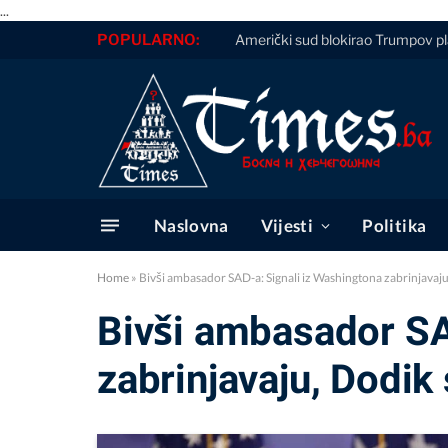
...
POPULARNO:
Američki sud blokirao Trumpov pla
Naslovna
Vijesti
Politika
Home
»
Bivši ambasador SAD-a: Signali iz Washingtona zabrinjavaju
Bivši ambasador SA
zabrinjavaju, Dodik