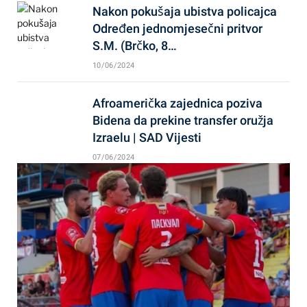
Nakon pokušaja ubistva policajca
Određen jednomjesečni pritvor
S.M. (Brčko, 8…
10/06/2024
Afroamerička zajednica poziva
Bidena da prekine transfer oružja
Izraelu | SAD Vijesti
07/06/2024