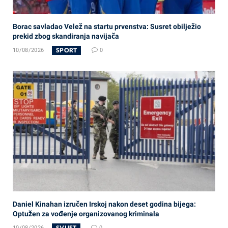
Borac savladao Velež na startu prvenstva: Susret obilježio
prekid zbog skandiranja navijača
SPORT
10/08/2026
0
Daniel Kinahan izručen Irskoj nakon deset godina bijega:
Optužen za vođenje organizovanog kriminala
SVIJET
10/08/2026
0