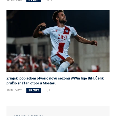
Zrinjski pobjedom otvorio novu sezonu WWin lige BiH, Čelik
pružio snažan otpor u Mostaru
SPORT
10/08/2026
0