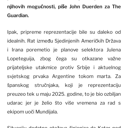
njihovih mogućnosti, piše John Duerden za The
Guardian.
Ipak, pripreme reprezentacije bile su daleko od
idealnih. Rat između Sjedinjenih Američkih Država
i Irana poremetio je planove selektora Julena
Lopeteguija, zbog čega su otkazane važne
prijateljske utakmice protiv Srbije i aktuelnog
svjetskog prvaka Argentine tokom marta. Za
španskog stručnjaka, koji je reprezentaciju
preuzeo tek u maju 2025. godine, to je bio ozbiljan
udarac jer je želio što više vremena za rad s
ekipom uoči Mundijala.
Situaciju dodatno otežava činjenica da Katar pod