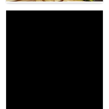
Krajem svakog mjeseca
PlayStation Blog
objavi
popis novih igara koje će pretplatnici servisa PS
Plus, neovisno o razredu kojeg plaćaju, moći
besplatno uvrstiti u svoje kolekcije i igrati bez
dodatne naknade. Po ustaljenom rasporedu, nove
igre postat će dostupne prvog utorka u novom
mjesecu, koji u ovom slučaju pada na 2. lipnja, što
ujedno znači da igre koje su igrači mogli prisvojiti
u svibnju odlaze iz ponude.