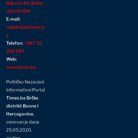
Bukvice bb, Brčko
distrikt BiH
E-mail:
redakcija@times.b
a
Telefon:
+387 70
330 097
Web:
www.times.ba
Političko Nezavisni
Informativni Portal
Times.ba Brčko
distrikt Bosne i
Hercegovine
,
osnovan je dana
25.05.2020.