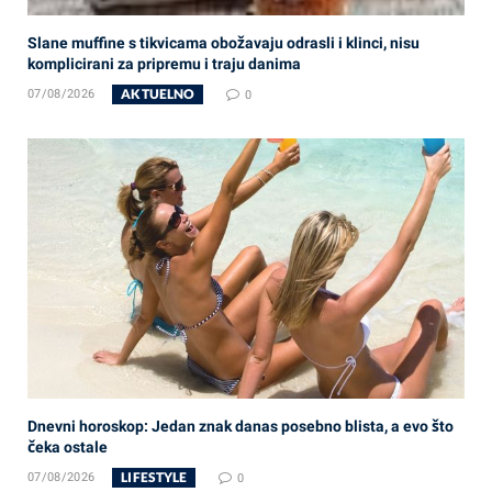
Slane muffine s tikvicama obožavaju odrasli i klinci, nisu
komplicirani za pripremu i traju danima
AKTUELNO
07/08/2026
0
Dnevni horoskop: Jedan znak danas posebno blista, a evo što
čeka ostale
LIFESTYLE
07/08/2026
0