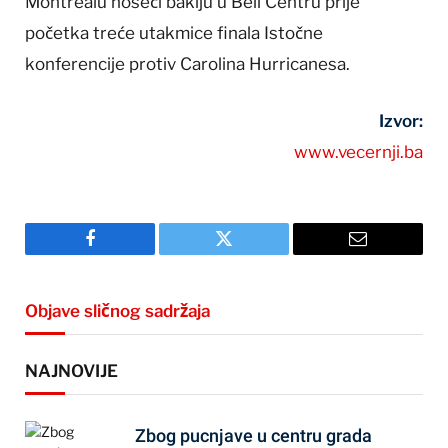
Montrealu noseći baklju u Bell Centru prije
početka treće utakmice finala Istočne
konferencije protiv Carolina Hurricanesa.
Izvor:
www.vecernji.ba
Facebook
Twitter
Email
Objave sličnog sadržaja
NAJNOVIJE
Zbog pucnjave u centru grada