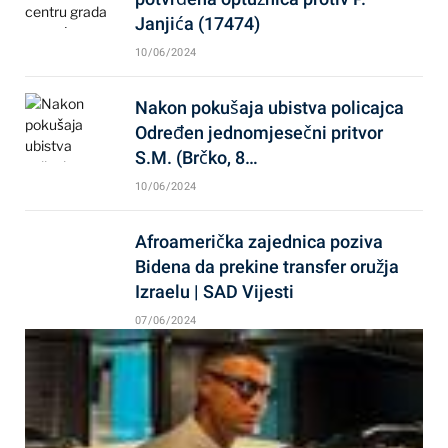
Janjića (17474)
10/06/2024
Nakon pokušaja ubistva policajca
Određen jednomjesečni pritvor
S.M. (Brčko, 8…
10/06/2024
Afroamerička zajednica poziva
Bidena da prekine transfer oružja
Izraelu | SAD Vijesti
07/06/2024