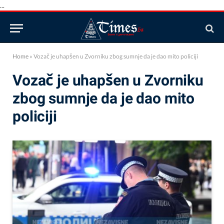
...
Home
»
Vozač je uhapšen u Zvorniku zbog sumnje da je dao mito policiji
Vozač je uhapšen u Zvorniku
zbog sumnje da je dao mito
policiji