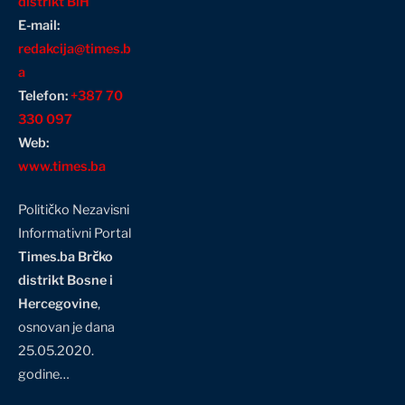
distrikt BiH
E-mail:
redakcija@times.b
a
Telefon:
+387 70
330 097
Web:
www.times.ba
Političko Nezavisni
Informativni Portal
Times.ba Brčko
distrikt Bosne i
Hercegovine
,
osnovan je dana
25.05.2020.
godine…