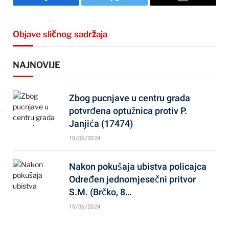
Facebook
Twitter
Email
Objave sličnog sadržaja
NAJNOVIJE
Zbog pucnjave u centru grada
potvrđena optužnica protiv P.
Janjića (17474)
10/06/2024
Nakon pokušaja ubistva policajca
Određen jednomjesečni pritvor
S.M. (Brčko, 8…
10/06/2024