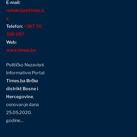
E-mail:
redakcija@times.b
a
Telefon:
+387 70
330 097
Web:
www.times.ba
Političko Nezavisni
Informativni Portal
Times.ba Brčko
distrikt Bosne i
Hercegovine
,
osnovan je dana
25.05.2020.
godine…