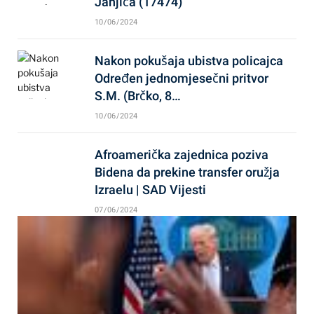
Janjića (17474)
10/06/2024
Nakon pokušaja ubistva policajca
Određen jednomjesečni pritvor
S.M. (Brčko, 8…
10/06/2024
Afroamerička zajednica poziva
Bidena da prekine transfer oružja
Izraelu | SAD Vijesti
07/06/2024