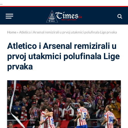
...
Home
»
Atletico i Arsenal remizirali u prvoj utakmici polufinala Lige prvaka
Atletico i Arsenal remizirali u
prvoj utakmici polufinala Lige
prvaka