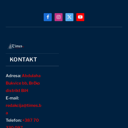
Facebook
Instagram
X
YouTube
(Twitter)
KONTAKT
Adresa:
Abdulaha
Bukvice bb, Brčko
distrikt BiH
E-mail:
redakcija@times.b
a
Telefon:
+387 70
330 097