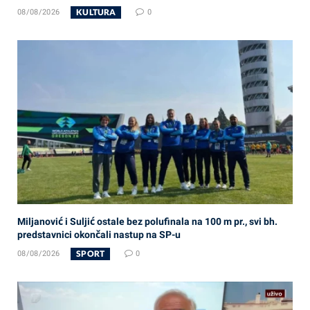
KULTURA
08/08/2026
0
Miljanović i Suljić ostale bez polufinala na 100 m pr., svi bh.
predstavnici okončali nastup na SP-u
SPORT
08/08/2026
0