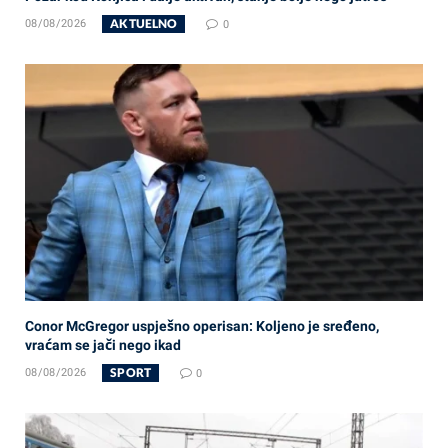
AKTUELNO
08/08/2026
0
Conor McGregor uspješno operisan: Koljeno je sređeno,
vraćam se jači nego ikad
SPORT
08/08/2026
0