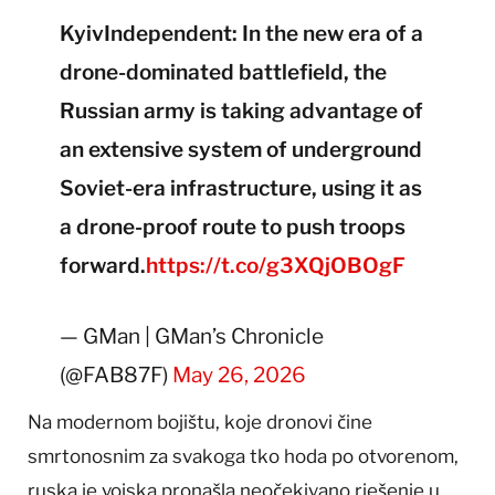
KyivIndependent: In the new era of a
drone-dominated battlefield, the
Russian army is taking advantage of
an extensive system of underground
Soviet-era infrastructure, using it as
a drone-proof route to push troops
forward.
https://t.co/g3XQjOBOgF
— GMan | GMan’s Chronicle
(@FAB87F)
May 26, 2026
Na modernom bojištu, koje dronovi čine
smrtonosnim za svakoga tko hoda po otvorenom,
ruska je vojska pronašla neočekivano rješenje u