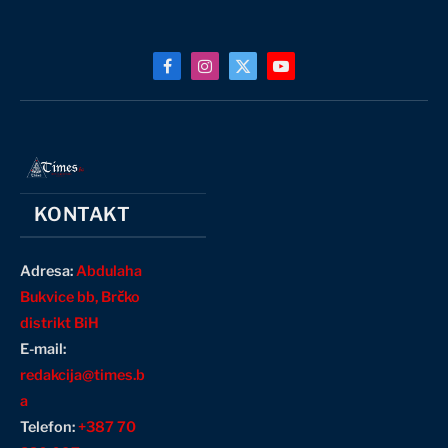
Facebook
Instagram
X
YouTube
(Twitter)
KONTAKT
Adresa:
Abdulaha
Bukvice bb, Brčko
distrikt BiH
E-mail:
redakcija@times.b
a
Telefon:
+387 70