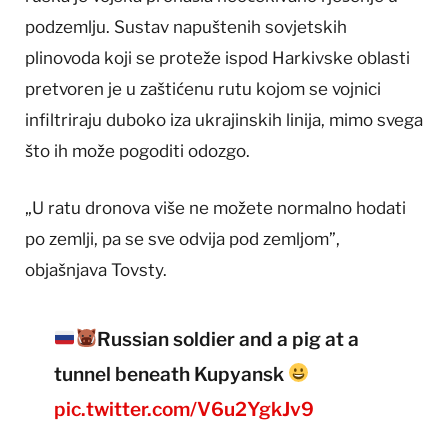
podzemlju. Sustav napuštenih sovjetskih
plinovoda koji se proteže ispod Harkivske oblasti
pretvoren je u zaštićenu rutu kojom se vojnici
infiltriraju duboko iza ukrajinskih linija, mimo svega
što ih može pogoditi odozgo.
„U ratu dronova više ne možete normalno hodati
po zemlji, pa se sve odvija pod zemljom”,
objašnjava Tovsty.
Russian soldier and a pig at a
tunnel beneath Kupyansk
pic.twitter.com/V6u2YgkJv9