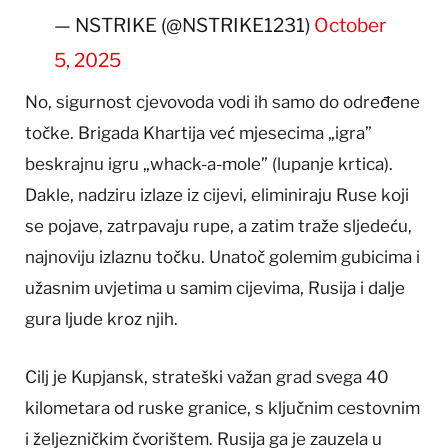
— NSTRIKE (@NSTRIKE1231)
October
5, 2025
No, sigurnost cjevovoda vodi ih samo do određene
točke. Brigada Khartija već mjesecima „igra”
beskrajnu igru „whack-a-mole” (lupanje krtica).
Dakle, nadziru izlaze iz cijevi, eliminiraju Ruse koji
se pojave, zatrpavaju rupe, a zatim traže sljedeću,
najnoviju izlaznu točku. Unatoč golemim gubicima i
užasnim uvjetima u samim cijevima, Rusija i dalje
gura ljude kroz njih.
Cilj je Kupjansk, strateški važan grad svega 40
kilometara od ruske granice, s ključnim cestovnim
i željezničkim čvorištem. Rusija ga je zauzela u