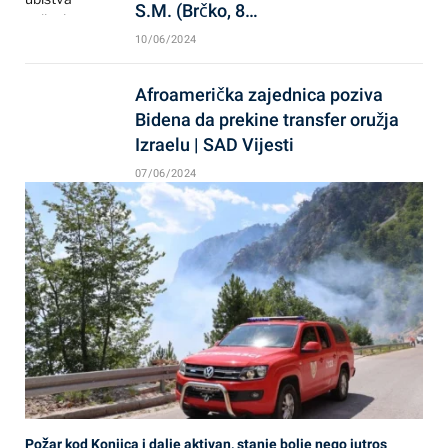
S.M. (Brčko, 8…
10/06/2024
Afroamerička zajednica poziva
Bidena da prekine transfer oružja
Izraelu | SAD Vijesti
07/06/2024
Požar kod Konjica i dalje aktivan, stanje bolje nego jutros