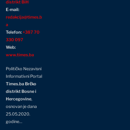
distrikt BiH
E-mail:
redakcija@times.b
a
Telefon:
+387 70
330 097
Web:
www.times.ba
Političko Nezavisni
Informativni Portal
Times.ba Brčko
distrikt Bosne i
Hercegovine
,
osnovan je dana
25.05.2020.
godine…