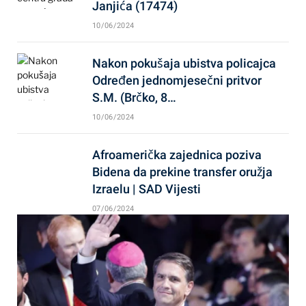
Janjića (17474)
10/06/2024
Nakon pokušaja ubistva policajca
Određen jednomjesečni pritvor
S.M. (Brčko, 8…
10/06/2024
Afroamerička zajednica poziva
Bidena da prekine transfer oružja
Izraelu | SAD Vijesti
07/06/2024