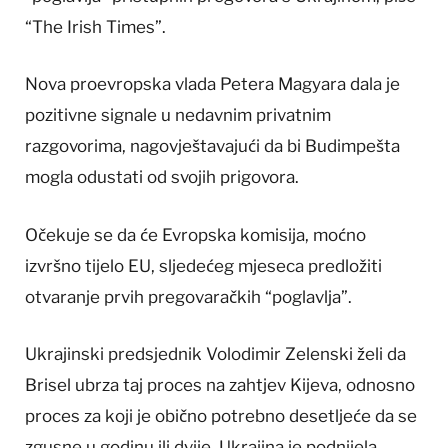
“The Irish Times”.
Nova proevropska vlada Petera Magyara dala je
pozitivne signale u nedavnim privatnim
razgovorima, nagovještavajući da bi Budimpešta
mogla odustati od svojih prigovora.
Očekuje se da će Evropska komisija, moćno
izvršno tijelo EU, sljedećeg mjeseca predložiti
otvaranje prvih pregovaračkih “poglavlja”.
Ukrajinski predsjednik Volodimir Zelenski želi da
Brisel ubrza taj proces na zahtjev Kijeva, odnosno
proces za koji je obično potrebno desetljeće da se
zgusne u godinu ili dvije. Ukrajina je podnijela