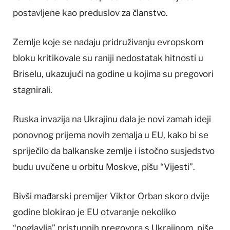
postavljene kao preduslov za članstvo.
Zemlje koje se nadaju pridruživanju evropskom
bloku kritikovale su raniji nedostatak hitnosti u
Briselu, ukazujući na godine u kojima su pregovori
stagnirali.
Ruska invazija na Ukrajinu dala je novi zamah ideji
ponovnog prijema novih zemalja u EU, kako bi se
spriječilo da balkanske zemlje i istočno susjedstvo
budu uvučene u orbitu Moskve, pišu “Vijesti”.
Bivši mađarski premijer Viktor Orban skoro dvije
godine blokirao je EU otvaranje nekoliko
“poglavlja” pristupnih pregovora s Ukrajinom, piše