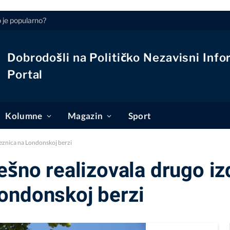
o je popularno?
Dobrodošli na Političko Nezavisni Info
Portal
Kolumne
Magazin
Sport
eznica na Londonskoj berzi
ešno realizovala drugo iz
ondonskoj berzi