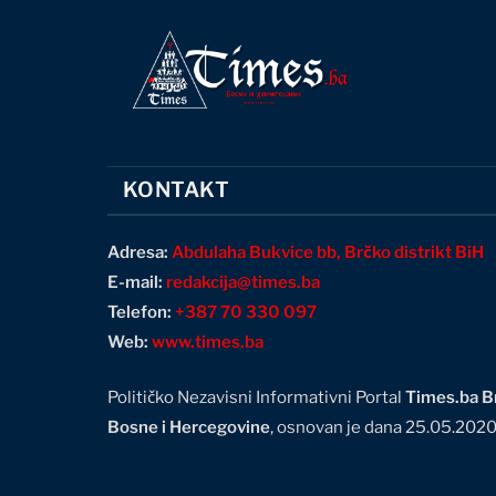
KONTAKT
Adresa:
Abdulaha Bukvice bb, Brčko distrikt BiH
E-mail:
redakcija@times.ba
Telefon:
+387 70 330 097
Web:
www.times.ba
Političko Nezavisni Informativni Portal
Times.ba Br
Bosne i Hercegovine
, osnovan je dana 25.05.202