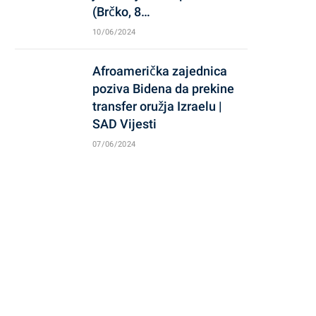
(Brčko, 8…
10/06/2024
Afroamerička zajednica
poziva Bidena da prekine
transfer oružja Izraelu |
SAD Vijesti
07/06/2024