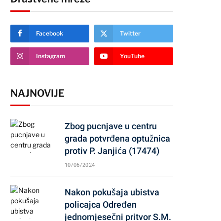
Facebook
Twitter
Instagram
YouTube
NAJNOVIJE
Zbog pucnjave u centru
grada potvrđena optužnica
protiv P. Janjića (17474)
10/06/2024
Nakon pokušaja ubistva
policajca Određen
jednomjesečni pritvor S.M.