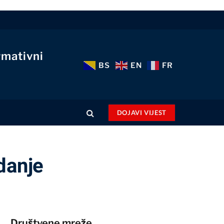
rmativni
BS
EN
FR
DOJAVI VIJEST
danje
Društvene mreže