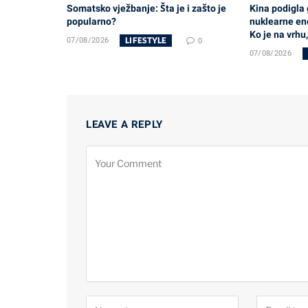
Somatsko vježbanje: Šta je i zašto je
Kina podigla
popularno?
nuklearne ene
Ko je na vrhu
LIFESTYLE
07/08/2026
0
07/08/2026
LEAVE A REPLY