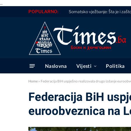
...
POPULARNO:
Somatsko vježbanje: Šta je i zašt
Naslovna
Vijesti
Politika
Home
»
Federacija BiH uspješno realizovala drugo izdanje euroobv
Federacija BiH uspj
euroobveznica na L