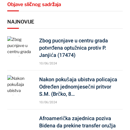
Objave sličnog sadržaja
NAJNOVIJE
Zbog pucnjave u centru grada
potvrđena optužnica protiv P.
Janjića (17474)
10/06/2024
Nakon pokušaja ubistva policajca
Određen jednomjesečni pritvor
S.M. (Brčko, 8…
10/06/2024
Afroamerička zajednica poziva
Bidena da prekine transfer oružja