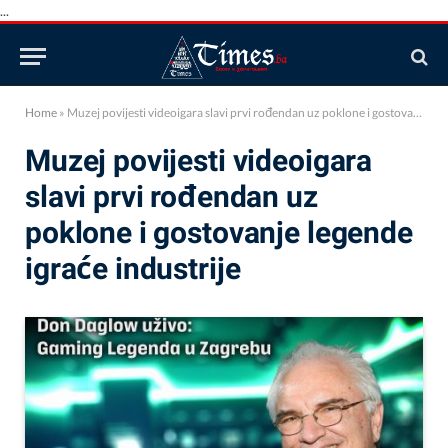
...
Home
»
Muzej povijesti videoigara slavi prvi rođendan uz poklone i gostovanje legende igraće industrije
Muzej povijesti videoigara
slavi prvi rođendan uz
poklone i gostovanje legende
igraće industrije