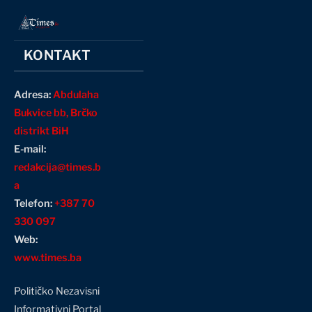
KONTAKT
Adresa:
Abdulaha
Bukvice bb, Brčko
distrikt BiH
E-mail:
redakcija@times.b
a
Telefon:
+387 70
330 097
Web:
www.times.ba
Političko Nezavisni
Informativni Portal