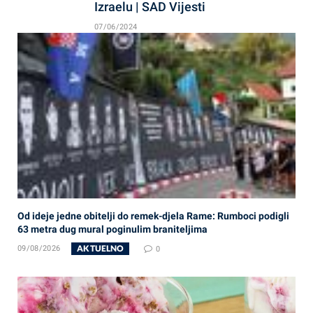
Izraelu | SAD Vijesti
07/06/2024
Od ideje jedne obitelji do remek-djela Rame: Rumboci podigli
63 metra dug mural poginulim braniteljima
AKTUELNO
09/08/2026
0